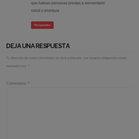
que habran personas prestas a reinventarlo
salud y anarquia
Responder
DEJA UNA RESPUESTA
Tu dirección de correo electrónico no será publicada.
Los campos obligatorios están
marcados con
*
Comentario
*