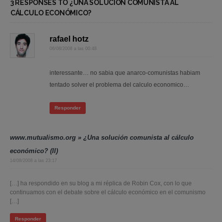
3 RESPONSES TO ¿UNA SOLUCIÓN COMUNISTA AL
CÁLCULO ECONÓMICO?
rafael hotz
06/08/2008 a las 00:48
interessante… no sabia que anarco-comunistas habiam
tentado solver el problema del calculo economico…
Responder
www.mutualismo.org » ¿Una solución comunista al cálculo
económico? (II)
14/08/2008 a las 23:17
[…] ha respondido en su blog a mi réplica de Robin Cox, con lo que
continuamos con el debate sobre el cálculo económico en el comunismo
[…]
Responder