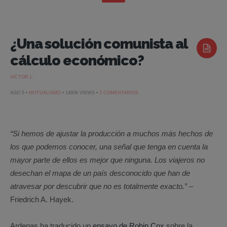
¿Una solución comunista al
cálculo económico?
VICTOR L.
EN
AGO 5 •
MUTUALISMO
• 14908 VIEWS •
3 COMENTARIOS
¿UNA
SOLUCIÓN
COMUNISTA
AL
CÁLCULO
ECONÓMICO?
“Si hemos de ajustar la producción a muchos más hechos de
los que podemos conocer, una señal que tenga en cuenta la
mayor parte de ellos es mejor que ninguna. Los viajeros no
desechan el mapa de un país desconocido que han de
atravesar por descubrir que no es totalmente exacto.” –
Friedrich A. Hayek.
Ardegas ha traducido un
ensayo de Robin Cox
sobre la