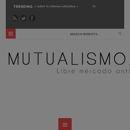
 mercado’ sobre la reforma educativa »
TRENDING
Mar 1 ›
Gary Chartier nos presenta Market
cuela pública: crítica y alternativas »