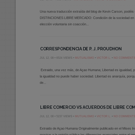
Una nueva traducción extraída del blog de Kevin Carson, podéis
DISTINCIONES LIBRE MERCADO: Condición de la sociedad en la 
elección voluntaria sin coacción...
CORRESPONDENCIA DE P. J. PROUDHON
JUL 12, 08 • 6524 VIEWS •
MUTUALISMO
•
VICTOR L.
•
NO COMMENT
Extraido, una vez más, de Açao Humana; Libertad es igualdad, porq
la igualdad no puede haber sociedad. Libertad es anarquía, porque
de...
LIBRE COMERCIO VS ACUERDOS DE LIBRE CO
JUL 12, 08 • 5237 VIEWS •
MUTUALISMO
•
VICTOR L.
•
NO COMMENT
Extraido de Açao Humana Originalmente publicado en el Mises Ins
mostrar a la opinión pública las diferencias esenciales entre el 