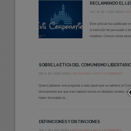
RECLAMANDO EL LE
OCT 18, 08 • 13325 VIEWS •
MU
Este artículo fue publicado 
la intención de persuadir a l
estatista. Carson refuta tant
SOBRE LA ÉTICA DEL COMUNISMO LIBERTARIO
SEP 6, 08 • 11600 VIEWS •
MUTUALISMO
•
ARITZ
•
6 COMMENTS
Quiero plantear una pregunta a todo aquel que se adhiera al Com
directamente por que tras haberlo hecho en distintos medios, no 
haber formulado la...
DEFINICIONES Y DISTINCIONES
SEP 2, 08 • 7802 VIEWS •
MUTUALISMO
•
ARITZ
•
3 COMMENTS