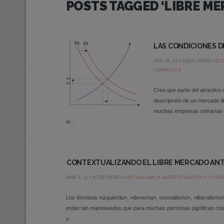
POSTS TAGGED ‘LIBRE ME
LAS CONDICIONES 
JUN 29, 17 • 15415 VIEWS •
EC
COMMENTS
Creo que parte del atractivo 
descripción de un mercado lib
muchas empresas entrarían a
el...
CONTEXTUALIZANDO EL LIBRE MERCADO ANT
MAR 1, 11 • 11752 VIEWS •
MUTUALISMO
•
ALBERTO GARCIA
•
2 COM
Los términos «izquierda», «derecha», «socialismo», «liberalism
están tan manoseados que para muchas personas significan cosas
y...