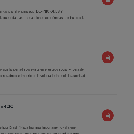
 encontrar el original aquí DEFINICIONES Y
que todas las transacciones económicas son fruto de la
S
ue la libertad solo existe en el estado social, y fuera de
 no admite el imperio de la voluntad, sino solo la autoridad
MERCIO
S
titute Brasil; “Nada hay más importante hoy día que
genuino liberalismo, que aboga por una economía de libre