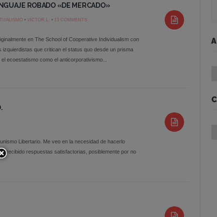
NGUAJE ROBADO «DE MERCADO»
TUALISMO
•
VICTOR L.
•
13 COMMENTS
originalmente en The School of Cooperative Individualism con
A
os izquierdistas que critican el status quo desde un prisma
o el ecoestatismo como el anticorporativismo...
Ar
C
.
Ca
unismo Libertario. Me veo en la necesidad de hacerlo
he recibido respuestas satisfactorias, posiblemente por no