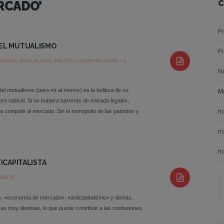
RCADO’
C
F
DEL MUTUALISMO
F
ONOMÍA
,
MUTUALISMO
,
POLÍTICA
•
ALBERTO JAURA
•
5
N
del mutualismo (para mí al menos) es la belleza de su
Ma
re radical. Si no hubiera barreras de entrada legales,
 competir al mercado. Sin el monopolio de las patentes y
ri
ri
ri
ICAPITALISTA
MENTS
o», «economía de mercado», «anticapitalismo» y demás,
 muy distintas, lo que puede contribuir a las confusiones