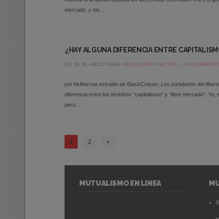
mercado, y los...
¿HAY ALGUNA DIFERENCIA ENTRE CAPITALISM
JUL 10, 08 • 44132 VIEWS •
MUTUALISMO
•
VICTOR L.
•
14 COMMENT
por bkMarcus extraido de BlackCrayon; Los partidarios del liberta
diferencia entre los términos “capitalismo” y “libre mercado”. Yo, 
pero...
1
2
»
MUTUALISMO EN LÍNEA
M
B