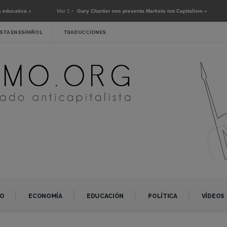
a »
Mar 1 ›
Gary Chartier nos presenta Markets not Capitalism »
Dic 2 ›
 »
STA EN ESPAÑOL
TRADUCCIONES
O
ECONOMÍA
EDUCACIÓN
POLÍTICA
VÍDEOS