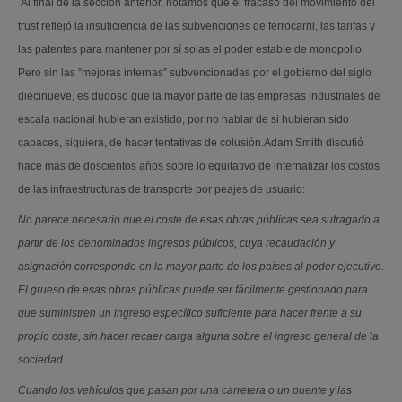
Al final de la sección anterior, notamos que el fracaso del movimiento del
trust reflejó la insuficiencia de las subvenciones de ferrocarril, las tarifas y
las patentes para mantener por sí solas el poder estable de monopolio.
Pero sin las ”mejoras internas” subvencionadas por el gobierno del siglo
diecinueve, es dudoso que la mayor parte de las empresas industriales de
escala nacional hubieran existido, por no hablar de si hubieran sido
capaces, siquiera, de hacer tentativas de colusión.Adam Smith discutió
hace más de doscientos años sobre lo equitativo de internalizar los costos
de las infraestructuras de transporte por peajes de usuario:
No parece necesario que el coste de esas obras públicas sea sufragado a
partir de los denominados ingresos públicos, cuya recaudación y
asignación corresponde en la mayor parte de los países al poder ejecutivo.
El grueso de esas obras públicas puede ser fácilmente gestionado para
que suministren un ingreso específico suficiente para hacer frente a su
propio coste, sin hacer recaer carga alguna sobre el ingreso general de la
sociedad.
Cuando los vehículos que pasan por una carretera o un puente y las