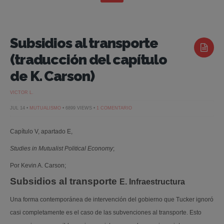
Subsidios al transporte
(traducción del capítulo
de K. Carson)
VICTOR L.
EN
JUL 14 •
MUTUALISMO
• 6899 VIEWS •
1 COMENTARIO
SUBSIDIOS
AL
TRANSPORTE
Capítulo V, apartado E,
(TRADUCCIÓN
DEL
CAPÍTULO
Studies in Mutualist Political Economy
;
DE
K.
CARSON)
Por Kevin A. Carson;
Subsidios al transporte
E. Infraestructura
Una forma contemporánea de intervención del gobierno que Tucker ignoró
casi completamente es el caso de las subvenciones al transporte. Esto