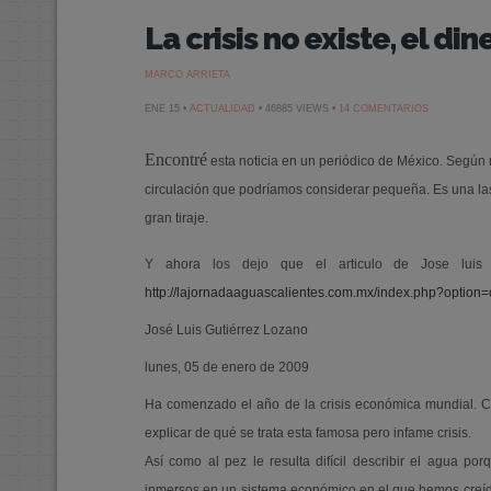
La crisis no existe, el d
MARCO ARRIETA
EN
ENE 15 •
ACTUALIDAD
• 46885 VIEWS •
14 COMENTARIOS
LA
CRISIS
NO
Encontré
esta noticia en un periódico de México. Según
EXISTE,
EL
DINERO
circulación que podríamos considerar pequeña. Es una las
TAMPOCO
gran tiraje.
Y ahora los dejo que el articulo de Jose luis G
http://lajornadaaguascalientes.com.mx/index.php?optio
José Luis Gutiérrez Lozano
lunes, 05 de enero de 2009
Ha comenzado el año de la crisis económica mundial. Com
explicar de qué se trata esta famosa pero infame crisis.
Así como al pez le resulta difícil describir el agua por
inmersos en un sistema económico en el que hemos creído