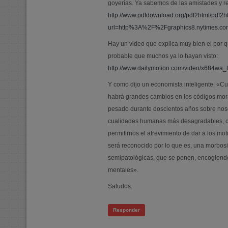
goyerías. Ya sabemos de las amistades y rel
http://www.pdfdownload.org/pdf2html/pdf2h
url=http%3A%2F%2Fgraphics8.nytimes.c
Hay un video que explica muy bien el por q
probable que muchos ya lo hayan visto:
http://www.dailymotion.com/video/x684wa_
Y como dijo un economista inteligente: «Cu
habrá grandes cambios en los códigos mor
pesado durante doscientos años sobre noso
cualidades humanas más desagradables, co
permitirnos el atrevimiento de dar a los mo
será reconocido por lo que es, una morbos
semipatológicas, que se ponen, encogiend
mentales».
Saludos.
Responder