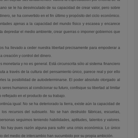
ano se le ha desvinculado de su capacidad de crear valor, pero sobre
nero, se ha convertido en el fin último y propósito del ciclo económico.
untades ajenas a la capacidad del mundo físico y escasea y encarece
orta depredar el medio ambiente, crear guerras o imponer gobiernos que
 nos ha llevado a ceder nuestra libertad precisamente para empoderar a
 creación y control del dinero.
 monetaria y no es general. Está circunscrita sólo al sistema financiero
a a través de la cultura del pensamiento único, parece real y por ello
les la posibilidad de autodeterminarse. El poder absoluto otorgado al
 seres humanos al condicionar su futuro, confisque su libertad al limitar
 reflejado en el producto de su trabajo.
ontinúa igual: No se ha deteriorado la tierra, existe aún la capacidad de
 los recursos del subsuelo. No se han destruido fábricas, escuelas,
rsonas seguimos teniendo habilidades, aptitudes, talentos y valores.
 No hay pues razón alguna para sufrir una crisis económica. Lo único
o del medio de intercambio han sucumbido por su propia ambición.