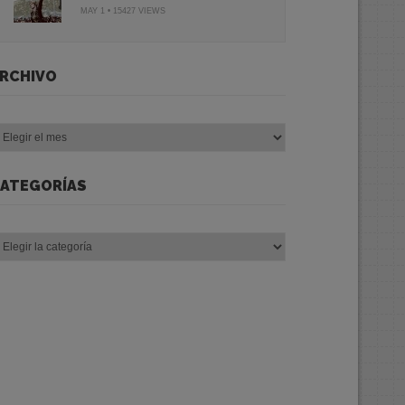
MAY 1 • 15427 VIEWS
RCHIVO
chivo
ATEGORÍAS
tegorías