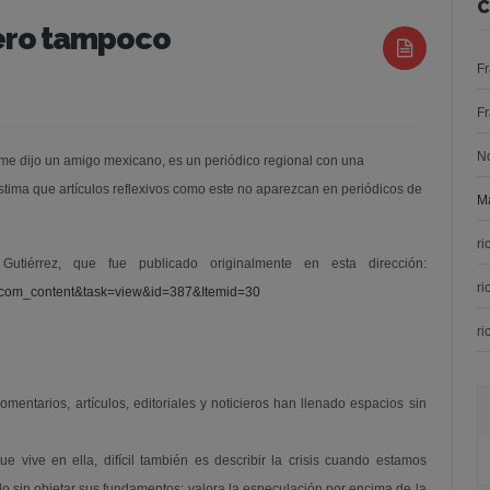
C
inero tampoco
F
F
N
 me dijo un amigo mexicano, es un periódico regional con una
tima que artículos reflexivos como este no aparezcan en periódicos de
Ma
ri
utiérrez, que fue publicado originalmente en esta dirección:
ri
n=com_content&task=view&id=387&Itemid=30
ri
entarios, artículos, editoriales y noticieros han llenado espacios sin
que vive en ella, difícil también es describir la crisis cuando estamos
 sin objetar sus fundamentos: valora la especulación por encima de la