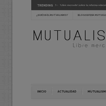
re el coronavirus »
Mar 15 ›
TRENDING
‘Libre mercado’ sobre la reforma educativa »
adera austeridad? »
Feb 24 ›
La escuela pública: crítica y alternativas »
¿QUÉ ES EL MUTUALISMO?
BLOGOSFERA MUTUALI
INICIO
ACTUALIDAD
MUTUALISM