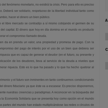
del fenómeno monetario, no existirá la crisis. Pero para ello es preciso
 Deberá ser solidario, respetuoso de la libertad individual tanto como
ambio, hacer el dinero un bien público.
A
e el libre mercado se contradijo a sí mismo cobijando el germen de su
e del capital. El dinero que hoy en día domina en el mundo es producto
Ar
enerar el compromiso llamado deuda.
uien da en prenda un valor, una propiedad y promesa de pago. Con la
 compromiso del pago de interés por el uso de un bien que debiera ser
C
 riqueza que es capaz de generar el deudor (en el futuro, su presente y
tiplicación de los deudores, lleva al servicio de la deuda a niveles que
Ca
erar riqueza. Esto es lo que ha pasado y lo que ha hecho quebrar al
 patrimonio y el futuro son inminentes en tanto continuemos condicionando
del dinero fiduciario ya que éste va a escasear. Es preciso disponernos,
ente nuestras creencias y paradigmas. A reconocer en la búsqueda del
trata la Economía Solidaria que se presenta hoy como opción en el mundo
sas partes del mundo han estado multiplicándose las redes o círculos de