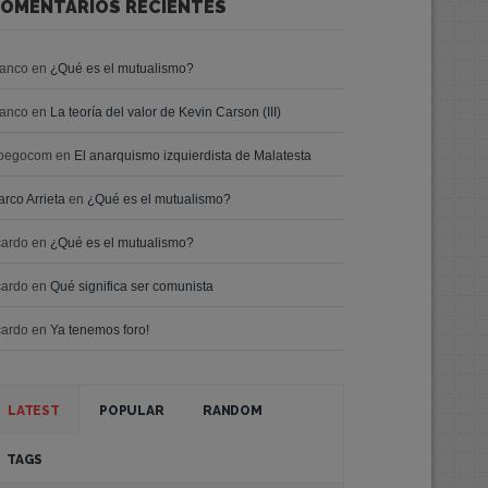
OMENTARIOS RECIENTES
ranco
en
¿Qué es el mutualismo?
ranco
en
La teoría del valor de Kevin Carson (III)
oegocom
en
El anarquismo izquierdista de Malatesta
rco Arrieta
en
¿Qué es el mutualismo?
cardo
en
¿Qué es el mutualismo?
cardo
en
Qué significa ser comunista
cardo
en
Ya tenemos foro!
LATEST
POPULAR
RANDOM
TAGS