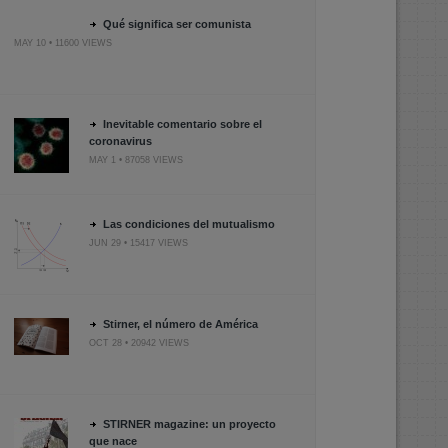
Qué significa ser comunista
MAY 10 • 11600 VIEWS
Inevitable comentario sobre el
coronavirus
MAY 1 • 87058 VIEWS
Las condiciones del mutualismo
JUN 29 • 15417 VIEWS
Stirner, el número de América
OCT 28 • 20942 VIEWS
STIRNER magazine: un proyecto
que nace