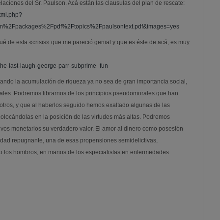
aciones del Sr. Paulson. Acá están las clausulas del plan de rescate:
tml.php?
om%2Fpackages%2Fpdf%2Ftopics%2Fpaulsontext.pdf&images=yes
ué de esta «crisis» que me pareció genial y que es éste de acá, es muy
the-last-laugh-george-parr-subprime_fun
ando la acumulación de riqueza ya no sea de gran importancia social,
ales. Podremos librarnos de los principios pseudomorales que han
tros, y que al haberlos seguido hemos exaltado algunas de las
locándolas en la posición de las virtudes más altas. Podremos
tivos monetarios su verdadero valor. El amor al dinero como posesión
idad repugnante, una de esas propensiones semidelictivas,
o los hombros, en manos de los especialistas en enfermedades