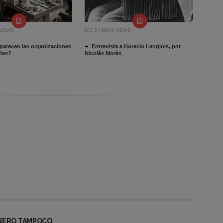
 VIEWS
DIC 2 • 69048 VIEWS
arecen las organizaciones
Entrevista a Horacio Langlois, por
adas?
Nicolás Morás
DINERO TAMPOCO