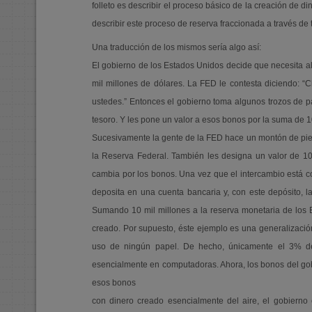
folleto es describir el proceso básico de la creación de 
describir este proceso de reserva fraccionada a través de
Una traducción de los mismos sería algo así:
El gobierno de los Estados Unidos decide que necesita al
mil millones de dólares. La FED le contesta diciendo: “
ustedes.” Entonces el gobierno toma algunos trozos de pap
tesoro. Y les pone un valor a esos bonos por la suma de 1
Sucesivamente la gente de la FED hace un montón de piez
la Reserva Federal. También les designa un valor de 10 
cambia por los bonos. Una vez que el intercambio está co
deposita en una cuenta bancaria y, con este depósito, l
Sumando 10 mil millones a la reserva monetaria de los E
creado. Por supuesto, éste ejemplo es una generalización.
uso de ningún papel. De hecho, únicamente el 3% de 
esencialmente en computadoras. Ahora, los bonos del go
esos bonos
con dinero creado esencialmente del aire, el gobierno