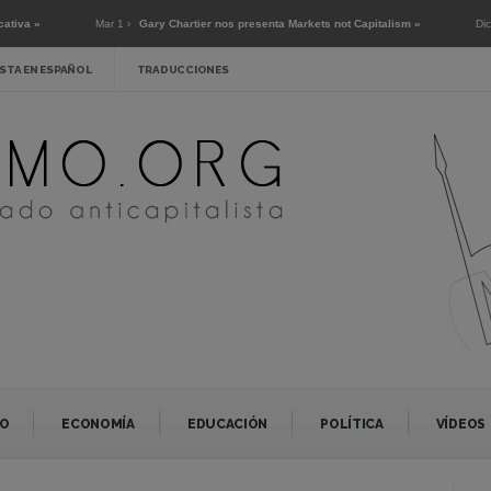
Mar 1 ›
Gary Chartier nos presenta Markets not Capitalism »
Dic 2 ›
Entrevis
STA EN ESPAÑOL
TRADUCCIONES
O
ECONOMÍA
EDUCACIÓN
POLÍTICA
VÍDEOS