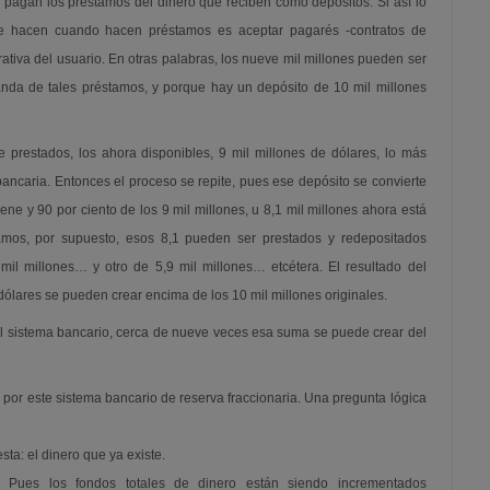
pagan los préstamos del dinero que reciben como depósitos. Si así lo
que hacen cuando hacen préstamos es aceptar pagarés -contratos de
ativa del usuario. En otras palabras, los nueve mil millones pueden ser
da de tales préstamos, y porque hay un depósito de 10 mil millones
prestados, los ahora disponibles, 9 mil millones de dólares, lo más
bancaria. Entonces el proceso se repite, pues ese depósito se convierte
iene y 90 por ciento de los 9 mil millones, u 8,1 mil millones ahora está
mos, por supuesto, esos 8,1 pueden ser prestados y redepositados
mil millones… y otro de 5,9 mil millones… etcétera. El resultado del
ólares se pueden crear encima de los 10 mil millones originales.
 el sistema bancario, cerca de nueve veces esa suma se puede crear del
por este sistema bancario de reserva fraccionaria. Una pregunta lógica
ta: el dinero que ya existe.
. Pues los fondos totales de dinero están siendo incrementados