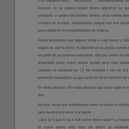
“Por supuesto ellos…” los bancos, “…verdaderamente no 
hicieran, no se crearía ningún dinero adicional. Lo 
préstamo- a cambio de créditos -dinero- en la cuenta oper
creados de la nada. Simplemente porque hay una deman
para satisfacer los requerimientos de reserva.
Ahora asumamos que alguien entra a este banco y pide 
seguro es que lo lleve y lo deposite en su propia cuenta 
en parte de las reservas bancarias, diez por ciento se ret
disponible como nuevo dinero creado para más présta
creando un adicional de 7,2 mil millones y otro de 6,5 
promedio matemático es que cerca de 90 mil millones de d
En otras palabras: Por cada depósito que tiene lugar en
aire.
Así que, ahora que entendemos como es creado el dinero 
pero ilusoria nos viene a la mente:
¿Qué es lo que le da a este nuevo dinero valor? La respues
El nuevo dinero roba valor del dinero ya existente