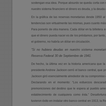
sostengan esa idea. Porque absurdo se queda corta con r
nuestro sistema financiero el dinero es deuda, y la deuda 
En la gráfica de las reservas monetarias desde 1950 a
tendencias son virtualmente las mismas, pues cuanto más
Para ponerlo de otra manera. Cada dólar en tu billetera
que el dinero pueda nacer es de los préstamos, por tanto
el gobierno, no habría un dólar en circulación.
“Si no hubiera deudas en nuestro sistema monetario
Reserva Federal 30 de Septiembre de 1941.
De hecho, la última vez en la historia americana que 
presidente Andrew Jackson cerró el banco central, que pr
Jackson giró esencialmente alrededor de su compromiso de
Declarando en el momento: “Los esfuerzos descarad
premoniciones del destino que le espera al pueblo amer
establecimiento de cualquiera como ésta.” Desafortu
tuvieron éxito en instalar otro banco central en 1913, la R