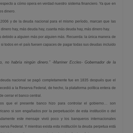
especto a cómo opera en verdad nuestro sistema financiero. Ya que en
es dinero.
l 2006 y de la deuda nacional para el mismo período, marcan que las
 dinero hay, más deuda hay, cuanta más deuda hay, más dinero hay.
 es debido a alguien más por alguien más. Recuerda: la única manera de
, si todos en el país fuesen capaces de pagar todas sus deudas incluido
, no habría ningún dinero.” -Marriner Eccles- Gobernador de la
la deuda nacional se pagó completamente fue en 1835 después que el
ecedió a la Reserva Federal, de hecho, la plataforma política entera de
 cerrar el banco central.
os que el presente banco hizo para controlar el gobierno… son
icano si son engañados por la perpetuación de esta institución o del
nadamente este mensaje vivió poco y los banqueros internacionales
eserva Federal. Y mientras exista esta institución la deuda perpetua está