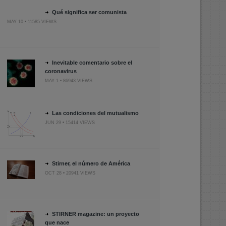
Qué significa ser comunista
MAY 10 • 11585 VIEWS
Inevitable comentario sobre el
coronavirus
MAY 1 • 86943 VIEWS
Las condiciones del mutualismo
JUN 29 • 15414 VIEWS
Stirner, el número de América
OCT 28 • 20941 VIEWS
STIRNER magazine: un proyecto
que nace