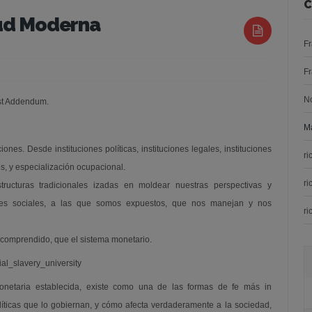
C
tud Moderna
F
F
N
ist Addendum.
Ma
nes. Desde instituciones políticas, instituciones legales, instituciones
ri
res, y especialización ocupacional.
ri
tructuras tradicionales izadas en moldear nuestras perspectivas y
ones sociales, a las que somos expuestos, que nos manejan y nos
ri
comprendido, que el sistema monetario.
 monetaria establecida, existe como una de las formas de fe más in
íticas que lo gobiernan, y cómo afecta verdaderamente a la sociedad,