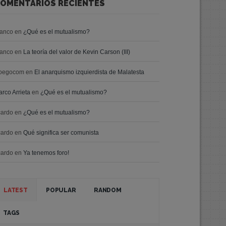
OMENTARIOS RECIENTES
ranco
en
¿Qué es el mutualismo?
ranco
en
La teoría del valor de Kevin Carson (III)
oegocom
en
El anarquismo izquierdista de Malatesta
rco Arrieta
en
¿Qué es el mutualismo?
cardo
en
¿Qué es el mutualismo?
cardo
en
Qué significa ser comunista
cardo
en
Ya tenemos foro!
LATEST
POPULAR
RANDOM
TAGS