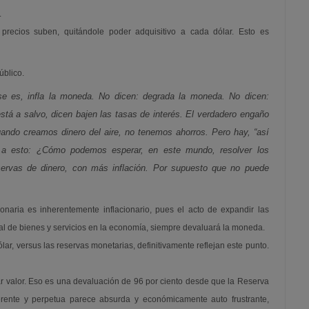
.
 precios suben, quitándole poder adquisitivo a cada dólar. Esto es
úblico.
e es, infla la moneda. No dicen: degrada la moneda. No dicen:
tá a salvo, dicen bajen las tasas de interés. El verdadero engaño
uando creamos dinero del aire, no tenemos ahorros. Pero hay, “así
e a esto: ¿Cómo podemos esperar, en este mundo, resolver los
servas de dinero, con más inflación. Por supuesto que no puede
onaria es inherentemente inflacionario, pues el acto de expandir las
al de bienes y servicios en la economía, siempre devaluará la moneda.
lar, versus las reservas monetarias, definitivamente reflejan este punto.
r valor. Eso es una devaluación de 96 por ciento desde que la Reserva
nherente y perpetua parece absurda y económicamente auto frustrante,