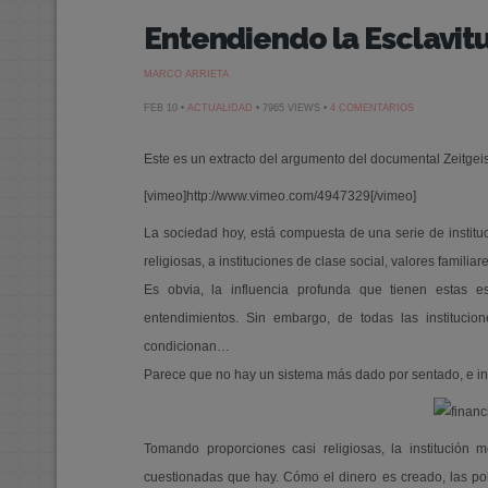
Entendiendo la Esclavi
MARCO ARRIETA
EN
FEB 10 •
ACTUALIDAD
• 7965 VIEWS •
4 COMENTARIOS
ENTENDIENDO
LA
ESCLAVITUD
Este es un extracto del argumento del documental Zeitge
MODERNA
[vimeo]http://www.vimeo.com/4947329[/vimeo]
La sociedad hoy, está compuesta de una serie de institucio
religiosas, a instituciones de clase social, valores familia
Es obvia, la influencia profunda que tienen estas es
entendimientos. Sin embargo, de todas las instituci
condicionan…
Parece que no hay un sistema más dado por sentado, e in
Tomando proporciones casi religiosas, la institución
cuestionadas que hay. Cómo el dinero es creado, las pol