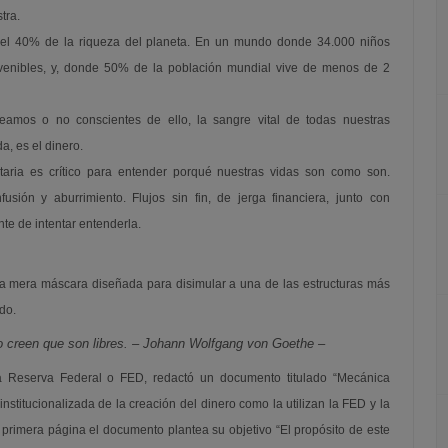
tra.
l 40% de la riqueza del planeta. En un mundo donde 34.000 niños
venibles, y, donde 50% de la población mundial vive de menos de 2
eamos o no conscientes de ello, la sangre vital de todas nuestras
da, es el dinero.
netaria es crítico para entender porqué nuestras vidas son como son.
ión y aburrimiento. Flujos sin fin, de jerga financiera, junto con
te de intentar entenderla.
na mera máscara diseñada para disimular a una de las estructuras más
do.
 creen que son libres. – Johann Wolfgang von Goethe –
la Reserva Federal o FED, redactó un documento titulado “Mecánica
institucionalizada de la creación del dinero como la utilizan la FED y la
 primera página el documento plantea su objetivo “El propósito de este