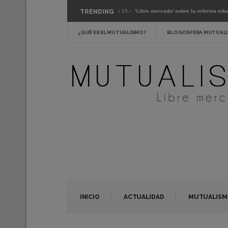
sobre el coronavirus »
TRENDING
Mar 15 ›
‘Libre mercado’ sobre la reforma educativa »
erdadera austeridad? »
Feb 24 ›
La escuela pública: crítica y alternativas »
¿QUÉ ES EL MUTUALISMO?
BLOGOSFERA MUTUALI
INICIO
ACTUALIDAD
MUTUALISM