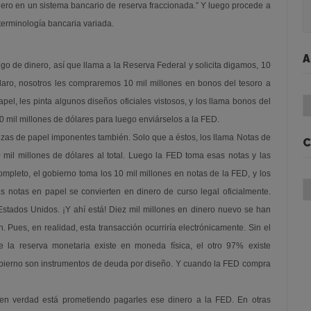
dinero en un sistema bancario de reserva fraccionada.” Y luego procede a
 terminología bancaria variada.
A
go de dinero, así que llama a la Reserva Federal y solicita digamos, 10
Claro, nosotros les compraremos 10 mil millones en bonos del tesoro a
Ar
el, les pinta algunos diseños oficiales vistosos, y los llama bonos del
0 mil millones de dólares para luego enviárselos a la FED.
as de papel imponentes también. Solo que a éstos, los llama Notas de
C
mil millones de dólares al total. Luego la FED toma esas notas y las
mpleto, el gobierno toma los 10 mil millones en notas de la FED, y los
Ca
as notas en papel se convierten en dinero de curso legal oficialmente.
stados Unidos. ¡Y ahí está! Diez mil millones en dinero nuevo se han
 Pues, en realidad, esta transacción ocurriría electrónicamente. Sin el
la reserva monetaria existe en moneda física, el otro 97% existe
bierno son instrumentos de deuda por diseño. Y cuando la FED compra
 en verdad está prometiendo pagarles ese dinero a la FED. En otras