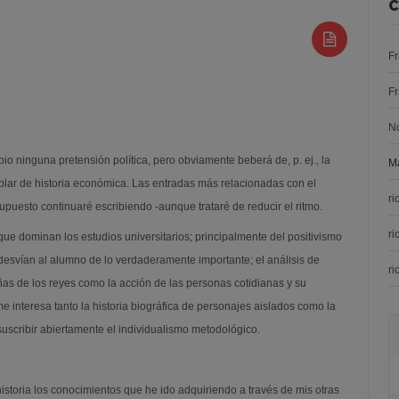
C
F
F
N
ipio ninguna pretensión política, pero obviamente beberá de, p. ej., la
Ma
ablar de historia económica. Las entradas más relacionadas con el
ri
puesto continuaré escribiendo -aunque trataré de reducir el ritmo.
ri
que dominan los estudios universitarios; principalmente del positivismo
 desvían al alumno de lo verdaderamente importante; el análisis de
ri
as de los reyes como la acción de las personas cotidianas y su
me interesa tanto la historia biográfica de personajes aislados como la
suscribir abiertamente el individualismo metodológico.
 historia los conocimientos que he ido adquiriendo a través de mis otras