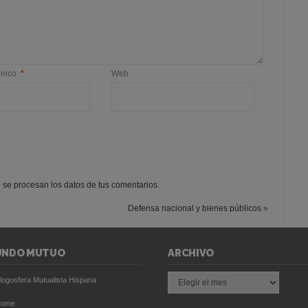
ónico
*
Web
se procesan los datos de tus comentarios.
Defensa nacional y bienes públicos
»
UNDO MUTUO
ARCHIVO
Archivo
logosfera Mutualista Hispana
Home