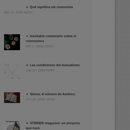
Qué significa ser comunista
MAY 10 • 11585 VIEWS
Inevitable comentario sobre el
coronavirus
MAY 1 • 86953 VIEWS
Las condiciones del mutualismo
JUN 29 • 15414 VIEWS
Stirner, el número de América
OCT 28 • 20942 VIEWS
STIRNER magazine: un proyecto
que nace