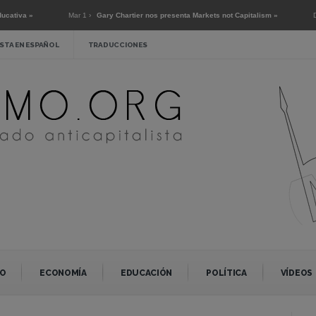
»
Mar 1 ›
Gary Chartier nos presenta Markets not Capitalism »
Dic 2 ›
En
STA EN ESPAÑOL
TRADUCCIONES
O
ECONOMÍA
EDUCACIÓN
POLÍTICA
VÍDEOS