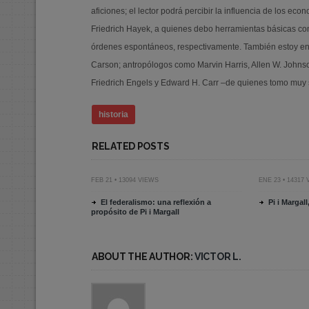
aficiones; el lector podrá percibir la influencia de los e
Friedrich Hayek, a quienes debo herramientas básicas como
órdenes espontáneos, respectivamente. También estoy en
Carson; antropólogos como Marvin Harris, Allen W. Johnson
Friedrich Engels y Edward H. Carr –de quienes tomo muy 
historia
RELATED POSTS
FEB 21 • 13094 VIEWS
ENE 23 • 14317
El federalismo: una reflexión a
Pi i Margal
propósito de Pi i Margall
ABOUT THE AUTHOR:
VICTOR L.