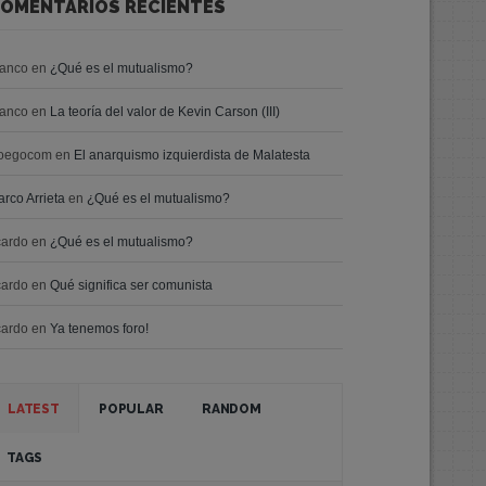
OMENTARIOS RECIENTES
ranco
en
¿Qué es el mutualismo?
ranco
en
La teoría del valor de Kevin Carson (III)
oegocom
en
El anarquismo izquierdista de Malatesta
rco Arrieta
en
¿Qué es el mutualismo?
cardo
en
¿Qué es el mutualismo?
cardo
en
Qué significa ser comunista
cardo
en
Ya tenemos foro!
LATEST
POPULAR
RANDOM
TAGS