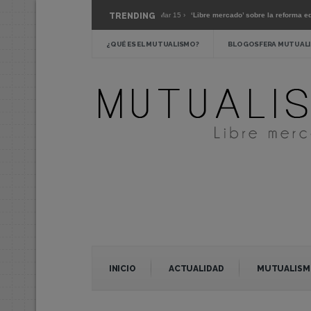
ario sobre el coronavirus »
TRENDING
Mar 15 ›
‘Libre mercado’ sobre la reforma educativa 
 de verdadera austeridad? »
Feb 24 ›
La escuela pública: crítica y alternativas »
¿QUÉ ES EL MUTUALISMO?
BLOGOSFERA MUTUALI
INICIO
ACTUALIDAD
MUTUALISM