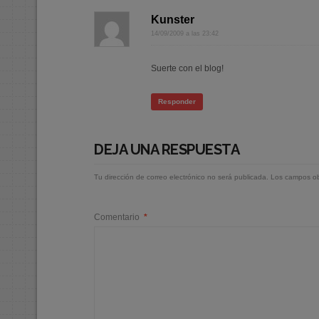
Kunster
14/09/2009 a las 23:42
Suerte con el blog!
Responder
DEJA UNA RESPUESTA
Tu dirección de correo electrónico no será publicada.
Los campos ob
Comentario
*