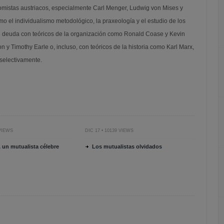
conomistas austriacos, especialmente Carl Menger, Ludwig von Mises y
 el individualismo metodológico, la praxeología y el estudio de los
 deuda con teóricos de la organización como Ronald Coase y Kevin
 y Timothy Earle o, incluso, con teóricos de la historia como Karl Marx,
selectivamente.
 VIEWS
DIC 17 • 10139 VIEWS
l, un mutualista célebre
Los mutualistas olvidados