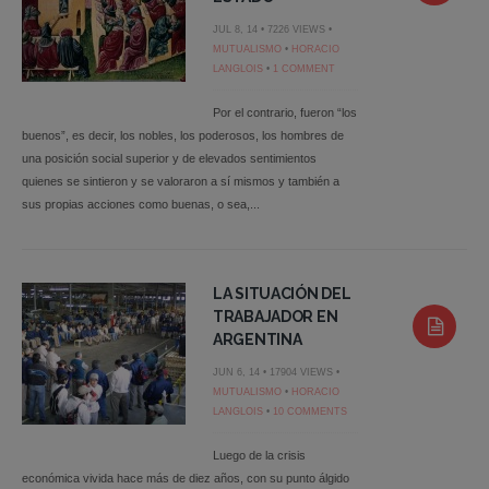
JUL 8, 14 • 7226 VIEWS •
MUTUALISMO
•
HORACIO
LANGLOIS
•
1 COMMENT
Por el contrario, fueron “los
buenos”, es decir, los nobles, los poderosos, los hombres de
una posición social superior y de elevados sentimientos
quienes se sintieron y se valoraron a sí mismos y también a
sus propias acciones como buenas, o sea,...
LA SITUACIÓN DEL
TRABAJADOR EN
ARGENTINA
JUN 6, 14 • 17904 VIEWS •
MUTUALISMO
•
HORACIO
LANGLOIS
•
10 COMMENTS
Luego de la crisis
económica vivida hace más de diez años, con su punto álgido