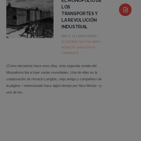
EL MONOPOLIO DE
LOS
TRANSPORTES Y
LA REVOLUCIÓN
INDUSTRIAL
MAY 6, 14 • 31674 VIEWS •
ECONOMÍA
,
MUTUALISMO
•
HORACIO LANGLOIS
•
4
COMMENTS
(Como decíamos hace unos días, esta segunda venida del
Mutualismo iba a traer varias novedades. Una de ellas es la
colaboración de Horacio Langlois, viejo amigo y compañero de
la página —entrevistado hace algún tiempo por Nico Morás—y
uno de los...