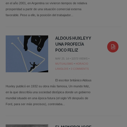
en el año 2001, en Argentina se vivieron tiempos de relativa
prosperidad a partir de una situación comercial externa
favorable. Pese a ello, la posición del trabajador...
ALDOUS HUXLEY Y
UNA PROFECÍA
POCO FELIZ
MAY 25, 14 • 11573 VIEWS •
MUTUALISMO
•
HORACIO
LANGLOIS
•
3 COMMENTS
El escritor británico Aldous
Huxley publicó en 1932 su obra más famosa, Un mundo feliz,
en la que describía una sociedad distópica donde un gobierno
mundial situado en una época futura (el siglo VII después de
Ford, para ser más precisos), controlaba...