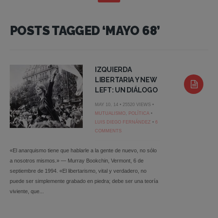
POSTS TAGGED ‘MAYO 68’
IZQUIERDA
LIBERTARIA Y NEW
LEFT: UN DIÁLOGO
MAY 10, 14 • 25520 VIEWS •
MUTUALISMO
,
POLÍTICA
•
LUIS DIEGO FERNÁNDEZ
•
6
COMMENTS
«El anarquismo tiene que hablarle a la gente de nuevo, no sólo
a nosotros mismos.» — Murray Bookchin, Vermont, 6 de
septiembre de 1994. «El libertarismo, vital y verdadero, no
puede ser simplemente grabado en piedra; debe ser una teoría
viviente, que...