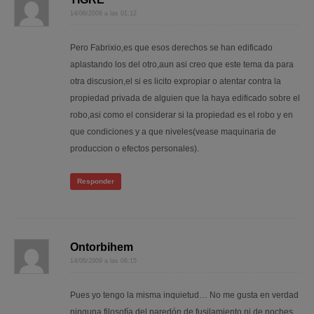
14/06/2009 a las 01:12
Pero Fabrixio,es que esos derechos se han edificado
aplastando los del otro,aun asi creo que este tema da para
otra discusion,el si es licito expropiar o atentar contra la
propiedad privada de alguien que la haya edificado sobre el
robo,asi como el considerar si la propiedad es el robo y en
que condiciones y a que niveles(vease maquinaria de
produccion o efectos personales).
Responder
Ontorbihem
14/06/2009 a las 06:15
Pues yo tengo la misma inquietud… No me gusta en verdad
ninguna filosofía del paredón de fusilamiento ni de noches