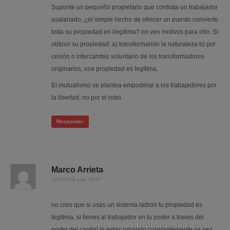
Suponte un pequeño propietario que contrata un trabajador
asalariado, ¿el simple hecho de ofrecer un puesto convierte
toda su propiedad en ilegítima? no veo motivos para ello. Si
obtuvo su propiedad: a) transformando la naturaleza b) por
cesión o intercambio voluntario de los transformadores
originarios, esa propiedad es legítima.
El mutualismo se plantea empoderar a los trabajadores por
la libertad, no por el robo.
Responder
Marco Arrieta
14/06/2009 a las 15:59
no creo que si usas un sistema ladron tu propiedad es
legitima, si tienes al trabajador en tu poder a traves del
poder del capital le estas robando constantemente ya sea