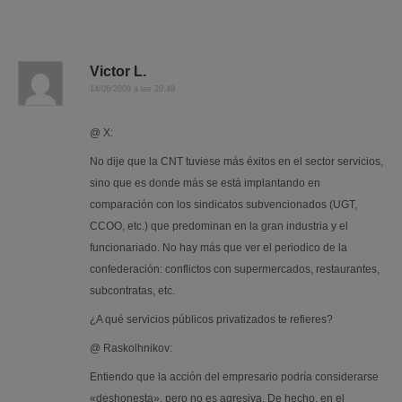
Victor L.
14/06/2009 a las 20:49
@ X:
No dije que la CNT tuviese más éxitos en el sector servicios,
sino que es donde más se está implantando en
comparación con los sindicatos subvencionados (UGT,
CCOO, etc.) que predominan en la gran industria y el
funcionariado. No hay más que ver el periodico de la
confederación: conflictos con supermercados, restaurantes,
subcontratas, etc.
¿A qué servicios públicos privatizados te refieres?
@ Raskolhnikov:
Entiendo que la acción del empresario podría considerarse
«deshonesta», pero no es agresiva. De hecho, en el