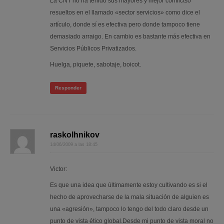
La CNT no ha tenido sus mayores y mejor conflictso
resueltos en el llamado «sector servicios» como dice el
artículo, donde sí es efectiva pero donde tampoco tiene
demasiado arraigo. En cambio es bastante más efectiva en
Servicios Públicos Privatizados.
Huelga, piquete, sabotaje, boicot.
Responder
raskolhnikov
14/06/2009 a las 18:45
Victor:
Es que una idea que últimamente estoy cultivando es si el
hecho de aprovecharse de la mala situación de alguien es
una «agresión», tampoco lo tengo del todo claro desde un
punto de vista ético global.Desde mi punto de vista moral no