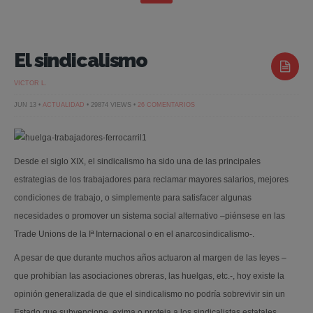
El sindicalismo
VICTOR L.
EN
JUN 13 •
ACTUALIDAD
• 29874 VIEWS •
26 COMENTARIOS
EL
SINDICALISMO
Desde el siglo XIX, el sindicalismo ha sido una de las principales
estrategias de los trabajadores para reclamar mayores salarios, mejores
condiciones de trabajo, o simplemente para satisfacer algunas
necesidades o promover un sistema social alternativo –piénsese en las
Trade Unions de la Iª Internacional o en el anarcosindicalismo-.
A pesar de que durante muchos años actuaron al margen de las leyes –
que prohibían las asociaciones obreras, las huelgas, etc.-, hoy existe la
opinión generalizada de que el sindicalismo no podría sobrevivir sin un
Estado que subvencione, exima o proteja a los sindicalistas estatales.