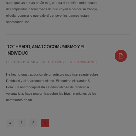
sabe que las cosas están mal, es una depresión, todos están
desempleados o temerosos de que vayan a perder su trabajo,
el dólar compra lo que vale el centavo, los bancos están
saboteando, los...
ROTHBARD, ANARCOCOMUNISMO Y EL
INDIVIDUO
FEB 11, 08 • 12343 VIEWS •
MUTUALISMO
•
TELMO
•
9 COMMENTS
He hecho una traducción de un artículo muy interesante sobre
Rothbard y el anarcocomunismo. El escritor, Alexander S.
Peak, un anarcocapitalista estadounidense de tendencia
voluntarista, hace una crítica sobre las frías relaciones de los
defensores de un...
«
1
2
3