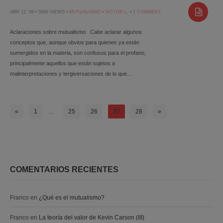
ABR 12, 08 • 5669 VIEWS •
MUTUALISMO
•
VICTOR L.
•
1 COMMENT
Aclaraciones sobre mutualismo Cabe aclarar algunos
conceptos que, aunque obvios para quienes ya están
sumergidos en la materia, son confusos para el profano,
principalmente aquellos que están sujetos a
malinterpretaciones y tergiversaciones de lo que...
«
1
…
25
26
27
28
»
COMENTARIOS RECIENTES
Franco
en
¿Qué es el mutualismo?
Franco
en
La teoría del valor de Kevin Carson (III)