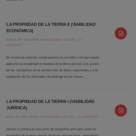
LA PROPIEDAD DE LA TIERRA II (VIABILIDAD
ECONÓMICA)
JUN 14, 08 • 7510 VIEWS •
MUTUALISMO
•
VICTOR L.
•
3
COMMENTS
En el artículo anterior comprobamos la sencillez con que puede
aplicarse la propiedad mutualista de la tierra gracias a la acción
de las compañías en la recolección de datos catastrales y a la
mediación de los tribunales de arbitraje en los casos...
LA PROPIEDAD DE LA TIERRA I (VIABILIDAD
JURÍDICA)
JUN 6, 08 • 8782 VIEWS •
MUTUALISMO
•
VICTOR L.
•
5 COMMENTS
Vamos a comenzar una serie de pequeños artículos sobre la
propiedad de la tierra desde diversas perspectivas, abordando