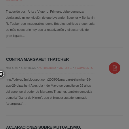
COMMENTS
Traducido por: Aritz y Víctor L. Primero, debo comenzar
declarando mi convicción de que Lysander Spooner y Benjamin
R. Tucker son insuperables como filósofos políticos y que nada
es más necesario hoy que la reactivación y el desarrollo del
gran legado...
CONTRA MARGARET THATCHER
MAY 5, 08 • 6739 VIEWS •
ACTUALIDAD
•
VICTOR L.
•
2 COMMENTS
http://ude-uc3m.blogspot.com/2008/05/margaret-thatcher-29-
aos-29-citas.html Ayer, día 4 de Mayo se cumplieron 29 años
del ascenso al poder de Margaret Thatcher, también conocida
como la “Dama de Hierro”, que el blogger autodenominado
“anarquista”,...
ACLARACIONES SOBRE MUTUALISMO.