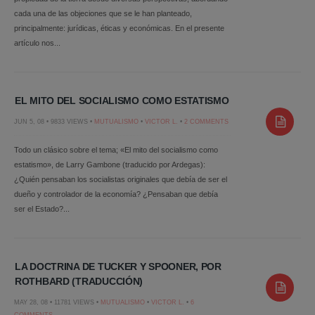
cada una de las objeciones que se le han planteado,
principalmente: jurídicas, éticas y económicas. En el presente
artículo nos...
EL MITO DEL SOCIALISMO COMO ESTATISMO
JUN 5, 08 • 9833 VIEWS •
MUTUALISMO
•
VICTOR L.
•
2 COMMENTS
Todo un clásico sobre el tema; «El mito del socialismo como
estatismo», de Larry Gambone (traducido por Ardegas):
¿Quién pensaban los socialistas originales que debía de ser el
dueño y controlador de la economía? ¿Pensaban que debía
ser el Estado?...
LA DOCTRINA DE TUCKER Y SPOONER, POR
ROTHBARD (TRADUCCIÓN)
MAY 28, 08 • 11781 VIEWS •
MUTUALISMO
•
VICTOR L.
•
6