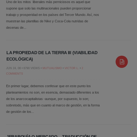
Uno de los mitos liberales más perniciosos es aquel que
supone que solo las multinacionales pueden proporcionar
trabajo y prosperidad en los países del Tercer Mundo. Así, nos
muestran las plantillas de Nike y Coca-Cola nutridas de
decenas de...
LA PROPIEDAD DE LA TIERRA III (VIABILIDAD
ECOLÓGICA)
JUN 24, 08 • 6790 VIEWS •
MUTUALISMO
•
VICTOR L.
•
2
COMMENTS
En primer lugar, debemos confesar que en este punto los
planteamientos no son, en esencia, demasiado diferentes a los
de los anarcocapitalistas -aunque, por supuesto, lo son;
sobretodo, más que en cuanto al marco de gestión, en la forma
de gestión de los...
JERARQUÍA O MERCADO – TRADUCCIÓN DE