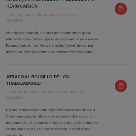
KEVIN CARSON
JUN 21, 08 • 12990 VIEWS •
MUTUALISMO
•
VICTOR L.
•
5
COMMENTS
Sin más presentación, aquí dejo una traducción del genial
artículo de Kevin Carson, aparecido originalmente en la revista
Freeman bajo el título “Hierarchy or the Market” donde, tras
mostrar los fallos inherentes a las macrocorporación actual,...
ATRACO AL BOLSILLO DE LOS
TRABAJADORES
JUN 19, 08 • 4663 VIEWS •
ACTUALIDAD
•
VICTOR L.
•
NO
COMMENTS
Hoy me he topado con esta espléndida declaración de la CNT
Cádiz denunciado la inflación que estamos sufriendo como
consecuencia del monopolio en sectores estratégicos como la
electricidad o el gas, en cuya declaración va implícita una
solución: la...