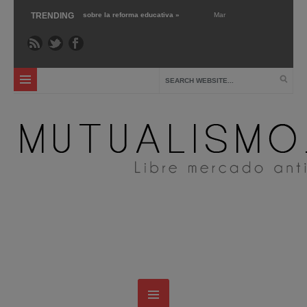
 ›
‘Libre mercado’ sobre la reforma educativa »
TRENDING
Mar 1 ›
Gary Chartier nos presen
4 ›
La escuela pública: crítica y alternativas »