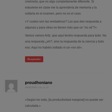
creérsela, que es algo completamente diferente. Si
estuviese en clase me la aprendería de memoria y la
soltaría en el examen, pero no es el caso.
«Y cuales son las verdaderas? Las que dan respuesta a
algunas y para otras no tienen más que un “no sé”?»
Vamos vamos Aritz, que aquí tenéis respuesta para todo. No
una respuesta ¿eh?, sino la respuesta de la ciencia y todo
eso. Aquí no habéis soltado ni un «no sé».
Responder
proudhoniano
09/08/2009 a las 11:23
«Según he visto, [la productividad marginal] no puede ser
calculada.»