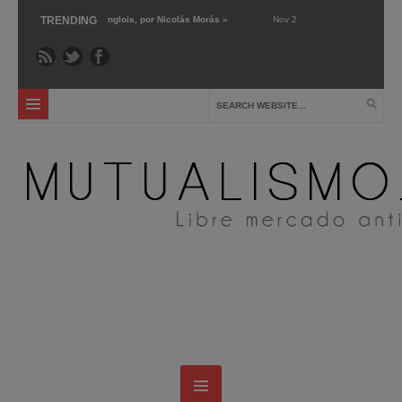
Horacio Langlois, por Nicolás Morás »
TRENDING
Nov 27 ›
El futuro de la justicia o el complej