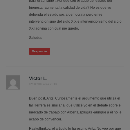
para el currante ¿Por qué con el auge del estado del
bienestar aumenta la calidad de vida? No es que yo
defienda el estado socialdemocráta pero entre
intervencionismo del siglo XIX e intervencionismo del siglo
XXI adivina con cual me quedo.
Saludos
Responder
Victor L.
07/08/2009 a las 21:13
Buen post, Aritz. Curiosamente el argumento que utiliza el
tal Herrera es similar al que utilicé yo en el debate sobre el
mercado de trabajo con Albert Esplugas -aunque a él no le
acabó de convencer.
Raskolhnikov, el artículo lo ha escrito Aritz. No veo por qué