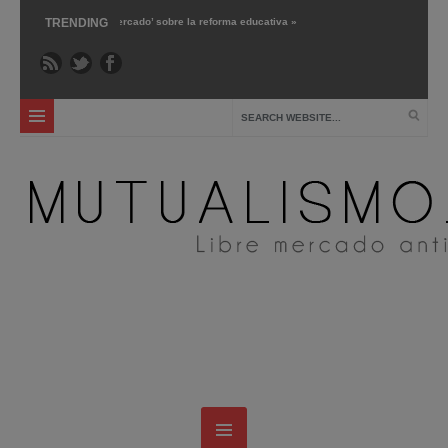
 15 ›
‘Libre mercado’ sobre la reforma educativa »
TRENDING
Mar 1 ›
Gary Chartier nos pres
b 24 ›
La escuela pública: crítica y alternativas »