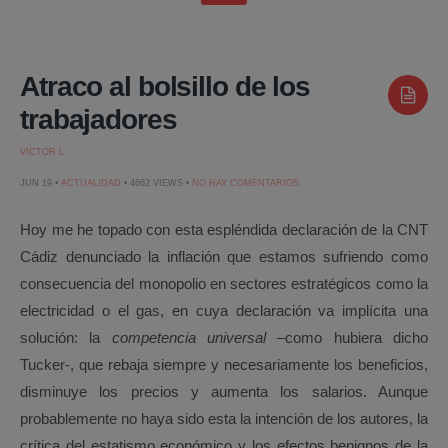
Atraco al bolsillo de los
trabajadores
VICTOR L.
EN
JUN 19 •
ACTUALIDAD
• 4662 VIEWS •
NO HAY COMENTARIOS
ATRACO
AL
BOLSILLO
Hoy me he topado con esta espléndida declaración de la CNT
DE
LOS
Cádiz denunciado la inflación que estamos sufriendo como
TRABAJADORES
consecuencia del monopolio en sectores estratégicos como la
electricidad o el gas, en cuya declaración va implícita una
solución: la
competencia universal
–como hubiera dicho
Tucker-, que rebaja siempre y necesariamente los beneficios,
disminuye los precios y aumenta los salarios. Aunque
probablemente no haya sido esta la intención de los autores, la
crítica del estatismo económico y los efectos benignos de la