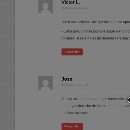
Victor L.
08/07/2011 a las 21:41
Buen post, Alberto. Me quedo con este apu
«Cabe preguntarse por qué sigue siendo ob
oficiales, si este no es (ni debería ser) una
Responder
Jose
24/07/2011 a las 11:39
Yo soy un libre pensador con tendencia anar
deber y el derecho de intervenir en un asun
muchas razones.
Responder