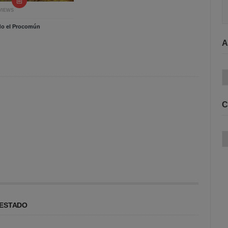
 VIEWS
do el Procomún
A
Ar
C
Ca
 ESTADO