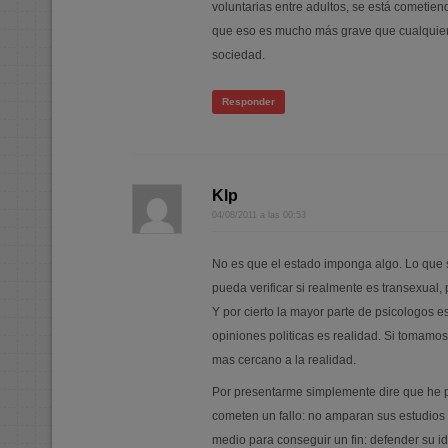
voluntarias entre adultos, se está cometiend
que eso es mucho más grave que cualquier 
sociedad.
Responder
Klp
04/08/2011 a las 00:53
No es que el estado imponga algo. Lo que s
pueda verificar si realmente es transexual,
Y por cierto la mayor parte de psicologos 
opiniones politicas es realidad. Si tomamos
mas cercano a la realidad.
Por presentarme simplemente dire que he p
cometen un fallo: no amparan sus estudios 
medio para conseguir un fin: defender su ide