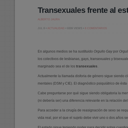
Transexuales frente al es
ALBERTO JAURA
EN
JUL 8 •
ACTUALIDAD
• 9309 VIEWS •
6 COMENTARIOS
TRANSEXUALES
FRENTE
AL
ESTADO
En algunos medios se ha sustituido
Orgullo Gay
por
Orgul
los colectivos de lesbianas, gays, transexuales y bisexual
marginado sea el de los
transexuales
.
Actualmente la llamada disforia de género sigue siendo c
mentales (DSM y CIE). El diagnóstico psiquiátrico de ésta e
Cabe preguntarse por qué sigue siendo obligatoria la menc
(ni debería ser) una diferencia relevante en la relación del
Para acceder a la cirugía de reasignación de sexo se requi
vida real, por el que el sujeto debe vivir uno o dos años se
El estado sigue teniendo poder para decidir sobre cuesti