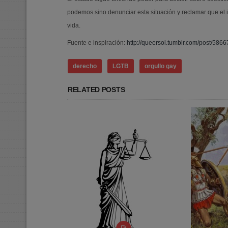
podemos sino denunciar esta situación y reclamar que el 
vida.
Fuente e inspiración:
http://queersol.tumblr.com/post/586
derecho
LGTB
orgullo gay
RELATED POSTS