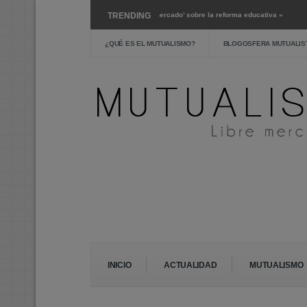
navirus »
Mar 15 ›
‘Libre mercado’ sobre la reforma educativa »
TRENDING
Mar 1 ›
teridad? »
Feb 24 ›
La escuela pública: crítica y alternativas »
¿QUÉ ES EL MUTUALISMO?
BLOGOSFERA MUTUALIS
INICIO
ACTUALIDAD
MUTUALISMO