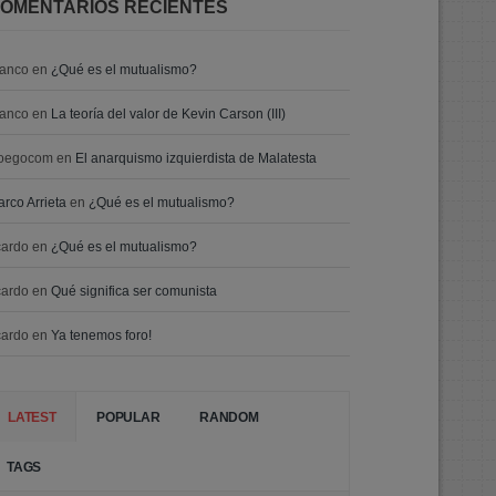
OMENTARIOS RECIENTES
ranco
en
¿Qué es el mutualismo?
ranco
en
La teoría del valor de Kevin Carson (III)
oegocom
en
El anarquismo izquierdista de Malatesta
rco Arrieta
en
¿Qué es el mutualismo?
cardo
en
¿Qué es el mutualismo?
cardo
en
Qué significa ser comunista
cardo
en
Ya tenemos foro!
LATEST
POPULAR
RANDOM
TAGS