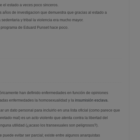
re el estado a veces poco sinceros.
 años de investigacion que demuestra que gracias al estado a
 sedentaria y tribal la violencia era mucho mayor.
 el programa de Eduard Punset hace poco.
istóricamente han definido enfermedades en función de opiniones
deradas enfermedades la homosexualidad y la
insumisión esclava
.
ar un dato personal para incluirlo en una lista oficial (como parece que
retado mal) es un acto violento que atenta contra la libertad del
nguna utilidad (¿acaso los transexuales son peligrosos?).
puede evitar ser parcial; existe entre algunos anarquistas