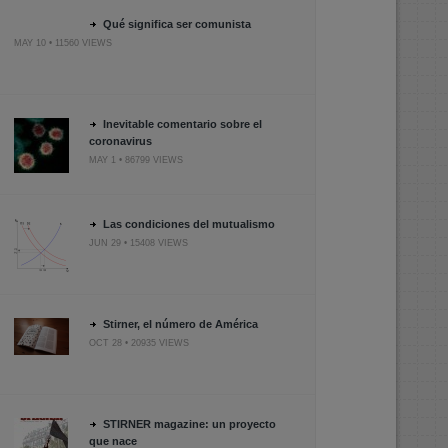
Qué significa ser comunista
MAY 10 • 11560 VIEWS
Inevitable comentario sobre el
coronavirus
MAY 1 • 86799 VIEWS
Las condiciones del mutualismo
JUN 29 • 15408 VIEWS
Stirner, el número de América
OCT 28 • 20935 VIEWS
STIRNER magazine: un proyecto
que nace