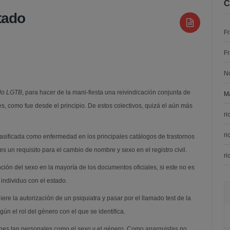
C
tado
F
F
N
lo LGTB
, para hacer de la mani-fiesta una reivindicación conjunta de
Ma
es, como fue desde el principio. De estos colectivos, quizá el aún más
ri
ri
lasificada como enfermedad en los principales catálogos de trastornos
s un requisito para el cambio de nombre y sexo en el registro civil.
ri
ión del sexo en la mayoría de los documentos oficiales, si este no es
 individuo con el estado.
ere la autorización de un psiquiatra y pasar por el llamado test de la
gún el rol del género con el que se identifica.
ones tan personales como el sexo y el género. Como anarquistas no