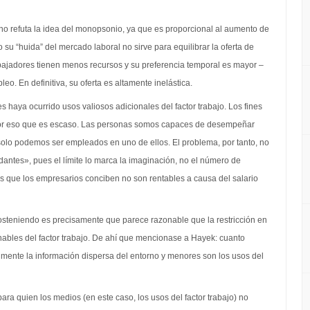
o refuta la idea del monopsonio, ya que es proporcional al aumento de
to su “huida” del mercado laboral no sirve para equilibrar la oferta de
bajadores tienen menos recursos y su preferencia temporal es mayor –
eo. En definitiva, su oferta es altamente inelástica.
 haya ocurrido usos valiosos adicionales del factor trabajo. Los fines
 por eso que es escaso. Las personas somos capaces de desempeñar
olo podemos ser empleados en uno de ellos. El problema, por tanto, no
antes», pues el límite lo marca la imaginación, no el número de
s que los empresarios conciben no son rentables a causa del salario
osteniendo es precisamente que parece razonable que la restricción en
nables del factor trabajo. De ahí que mencionase a Hayek: cuanto
lmente la información dispersa del entorno y menores son los usos del
 para quien los medios (en este caso, los usos del factor trabajo) no