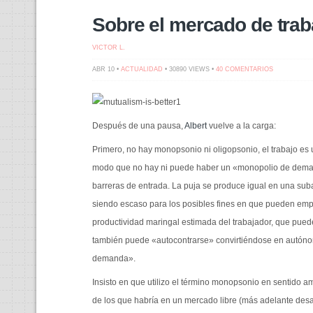
Sobre el mercado de traba
VICTOR L.
EN
ABR 10 •
ACTUALIDAD
• 30890 VIEWS •
40 COMENTARIOS
SOBRE
EL
MERCADO
DE
TRABAJO
(V)
Después de una pausa,
Albert
vuelve a la carga:
Primero, no hay monopsonio ni oligopsonio, el trabajo es 
modo que no hay ni puede haber un «monopolio de deman
barreras de entrada. La puja se produce igual en una suba
siendo escaso para los posibles fines en que pueden emple
productividad maringal estimada del trabajador, que pued
también puede «autocontrarse» convirtiéndose en autónom
demanda».
Insisto en que utilizo el término monopsonio en sentido a
de los que habría en un mercado libre (más adelante desar