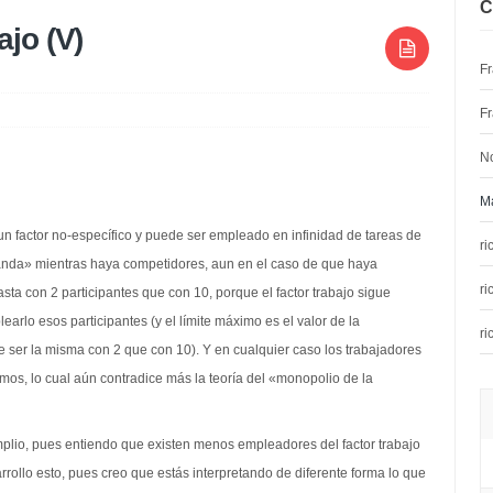
C
jo (V)
F
F
N
Ma
un factor no-específico y puede ser empleado en infinidad de tareas de
ri
da» mientras haya competidores, aun en el caso de que haya
ri
sta con 2 participantes que con 10, porque el factor trabajo sigue
arlo esos participantes (y el límite máximo es el valor de la
ri
e ser la misma con 2 que con 10). Y en cualquier caso los trabajadores
os, lo cual aún contradice más la teoría del «monopolio de la
mplio, pues entiendo que existen menos empleadores del factor trabajo
rollo esto, pues creo que estás interpretando de diferente forma lo que