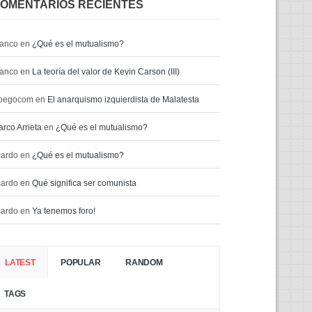
OMENTARIOS RECIENTES
ranco
en
¿Qué es el mutualismo?
ranco
en
La teoría del valor de Kevin Carson (III)
oegocom
en
El anarquismo izquierdista de Malatesta
rco Arrieta
en
¿Qué es el mutualismo?
cardo
en
¿Qué es el mutualismo?
cardo
en
Qué significa ser comunista
cardo
en
Ya tenemos foro!
LATEST
POPULAR
RANDOM
TAGS