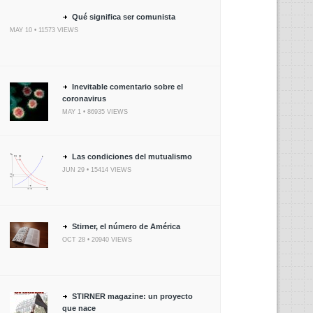
Qué significa ser comunista
MAY 10 • 11573 VIEWS
Inevitable comentario sobre el
coronavirus
MAY 1 • 86935 VIEWS
Las condiciones del mutualismo
JUN 29 • 15414 VIEWS
Stirner, el número de América
OCT 28 • 20940 VIEWS
STIRNER magazine: un proyecto
que nace