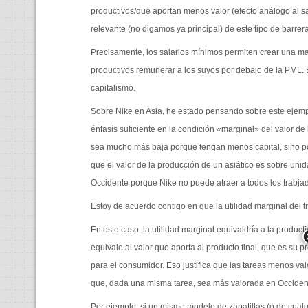
productivos/que aportan menos valor (efecto análogo al s
relevante (no digamos ya principal) de este tipo de barrer
Precisamente, los salarios mínimos permiten crear una m
productivos remunerar a los suyos por debajo de la PML. 
capitalismo.
Sobre Nike en Asia, he estado pensando sobre este ejemp
énfasis suficiente en la condición «marginal» del valor de
sea mucho más baja porque tengan menos capital, sino 
que el valor de la producción de un asiático es sobre 
Occidente porque Nike no puede atraer a todos los trabjad
Estoy de acuerdo contigo en que la utilidad marginal del
En este caso, la utilidad marginal equivaldría a la product
equivale al valor que aporta al producto final, que es su 
para el consumidor. Eso justifica que las tareas menos v
que, dada una misma tarea, sea más valorada en Occident
Por ejemplo, si un mismo modelo de zapatillas (o de cualqu