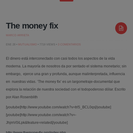
The money fix
MARCO ARRIETA
EN
ENE 28 •
MUTUALISMO
• 7719 VIEWS •
3 COMENTARIOS
THE
MONEY
FIX
El dinero está interconectado con casi todos los aspectos de la vida
moderna. La mayoría de nosotros da por sentado el sistema monetario; sin
embargo, ejerce una gran y profunda, aunque malinterpretada, influencia
en nuestras vidas. ‘The money fix’ es un largometraje-documental que
explora la relación de nuestra sociedad con el todopoderoso dólar. Escrito
por Alan Rosenblith
[youtube]http://www.youtube.com/watch?v=trl5_BCL0qs[/youtube]
[youtube]http://www.youtube.com/watch?v=-
JhjmV0iLpk&feature=related[/youtube]
http://www.themoneyfix.org/index.php