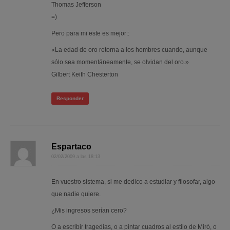
Thomas Jefferson
=)
Pero para mi este es mejor::
«La edad de oro retorna a los hombres cuando, aunque
sólo sea momentáneamente, se olvidan del oro.»
Gilbert Keith Chesterton
Responder
Espartaco
02/02/2009 a las 18:13
En vuestro sistema, si me dedico a estudiar y filosofar, algo
que nadie quiere.
¿Mis ingresos serían cero?
O a escribir tragedias, o a pintar cuadros al estilo de Miró, o