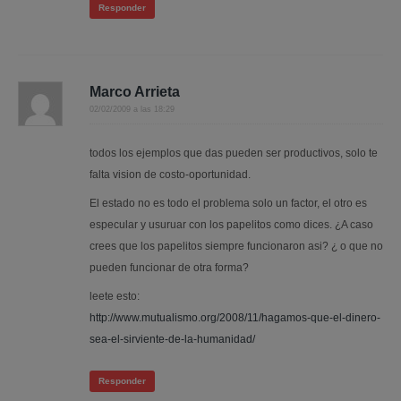
Responder
Marco Arrieta
02/02/2009 a las 18:29
todos los ejemplos que das pueden ser productivos, solo te
falta vision de costo-oportunidad.
El estado no es todo el problema solo un factor, el otro es
especular y usuruar con los papelitos como dices. ¿A caso
crees que los papelitos siempre funcionaron asi? ¿ o que no
pueden funcionar de otra forma?
leete esto:
http://www.mutualismo.org/2008/11/hagamos-que-el-dinero-
sea-el-sirviente-de-la-humanidad/
Responder