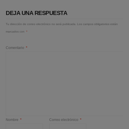
DEJA UNA RESPUESTA
Tu dirección de correo electrónico no será publicada.
Los campos obligatorios están
marcados con
*
Comentario
*
Nombre
*
Correo electrónico
*