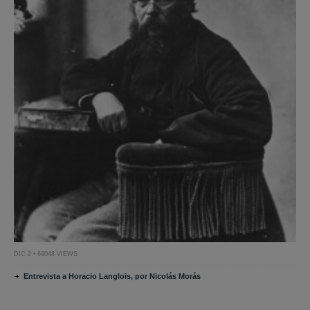
DIC 2 • 69048 VIEWS
Entrevista a Horacio Langlois, por Nicolás Morás