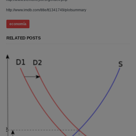
http://www.imdb.com/title/tt1341749/plotsummary
economía
RELATED POSTS