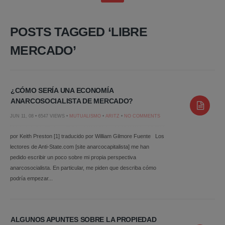
POSTS TAGGED ‘LIBRE
MERCADO’
¿CÓMO SERÍA UNA ECONOMÍA
ANARCOSOCIALISTA DE MERCADO?
JUN 11, 08 • 6547 VIEWS •
MUTUALISMO
•
ARITZ
•
NO COMMENTS
por Keith Preston [1] traducido por William Gilmore Fuente Los
lectores de Anti-State.com [site anarcocapitalista] me han
pedido escribir un poco sobre mi propia perspectiva
anarcosocialista. En particular, me piden que describa cómo
podría empezar...
ALGUNOS APUNTES SOBRE LA PROPIEDAD