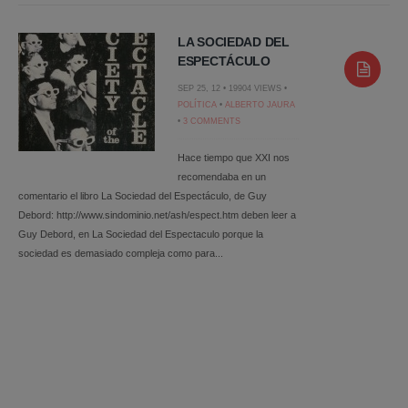
LA SOCIEDAD DEL
ESPECTÁCULO
SEP 25, 12 • 19904 VIEWS •
POLÍTICA
•
ALBERTO JAURA
•
3 COMMENTS
Hace tiempo que XXI nos
recomendaba en un
comentario el libro La Sociedad del Espectáculo, de Guy
Debord: http://www.sindominio.net/ash/espect.htm deben leer a
Guy Debord, en La Sociedad del Espectaculo porque la
sociedad es demasiado compleja como para...