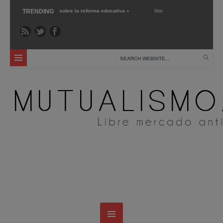
5 ›
‘Libre mercado’ sobre la reforma educativa »
TRENDING
Mar 1 ›
Gary Chartier nos prese
24 ›
La escuela pública: crítica y alternativas »