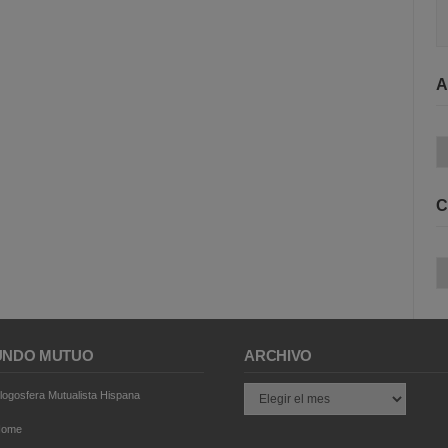
A
Ar
C
Ca
NDO MUTUO
ARCHIVO
Archivo
logosfera Mutualista Hispana
Home