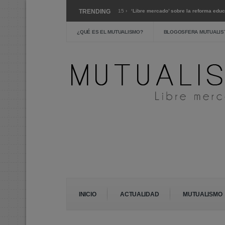
ario sobre el coronavirus »
TRENDING
Mar 15 ›
‘Libre mercado’ sobre la reforma educativa 
o de verdadera austeridad? »
Feb 24 ›
La escuela pública: crítica y alternativas »
¿QUÉ ES EL MUTUALISMO?
BLOGOSFERA MUTUALIS
INICIO
ACTUALIDAD
MUTUALISMO