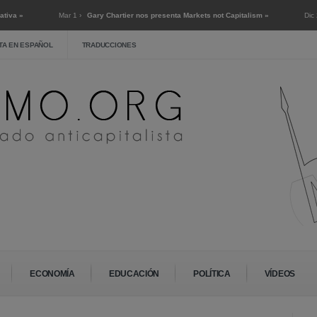
»
Mar 1 ›
Gary Chartier nos presenta Markets not Capitalism »
Dic 2 ›
En
TA EN ESPAÑOL
TRADUCCIONES
ECONOMÍA
EDUCACIÓN
POLÍTICA
VÍDEOS