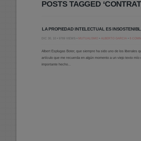
POSTS TAGGED ‘CONTRAT
LA PROPIEDAD INTELECTUAL ES INSOSTENIBL
DIC 30, 10 • 9769 VIEWS •
MUTUALISMO
•
ALBERTO GARCIA
•
6 COM
Albert Esplugas Boter, que siempre ha sido uno de los liberales
artículo que me recuerda en algún momento a un viejo texto mío
importante hecho...