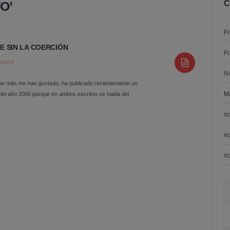
O’
C
F
E SIN LA COERCIÓN
F
MENTS
N
 que más me han gustado, ha publicado recientemente un
Ma
 del año 2006 porque en ambos escritos se habla del
ri
ri
ri