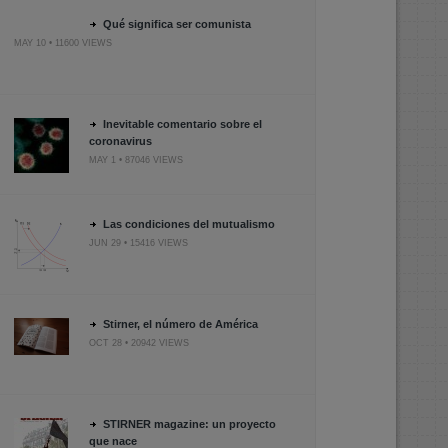
Qué significa ser comunista
MAY 10 • 11600 VIEWS
Inevitable comentario sobre el
coronavirus
MAY 1 • 87046 VIEWS
Las condiciones del mutualismo
JUN 29 • 15416 VIEWS
Stirner, el número de América
OCT 28 • 20942 VIEWS
STIRNER magazine: un proyecto
que nace