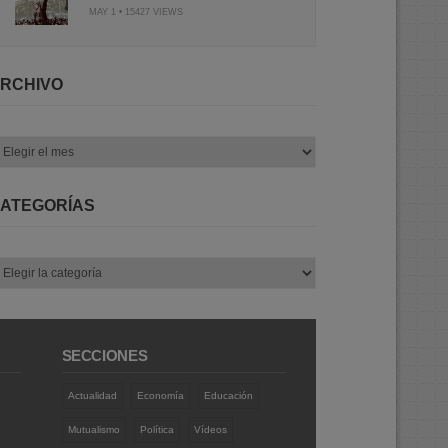
MAY 1 • 15427 VIEWS
RCHIVO
chivo
ATEGORÍAS
tegorías
SECCIONES
Actualidad
Economía
Educación
Mutualismo
Política
Vídeos