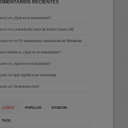
OMENTARIOS RECIENTES
ranco
en
¿Qué es el mutualismo?
ranco
en
La teoría del valor de Kevin Carson (III)
oegocom
en
El anarquismo izquierdista de Malatesta
rco Arrieta
en
¿Qué es el mutualismo?
cardo
en
¿Qué es el mutualismo?
cardo
en
Qué significa ser comunista
cardo
en
Ya tenemos foro!
LATEST
POPULAR
RANDOM
TAGS