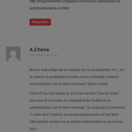
http://brigantilibertari.blogspot.com/2008/12/pensando-la-
sinistra-libertaria-un.html
Responder
A.Chena
19/12/2008 a las 10:48
Bueno esta pregunta se traduce (si no la entediste) en ¿ no
te parece la propiedad privada (como concepto clasico)
contradictorio con el libre mercado? (Marco dixit)
Cómo?! No has leeido lo que has escrito? Eres tú quien
dice que el concepto de propiedad de Rothbard es
contradictorio con el libre mercado. Yo sostengo lo contrario.
Y como dice Fabricio sin propiedad privada no hay libre
intercambio porque no se puede intercambiar lo que no es
tuyo.