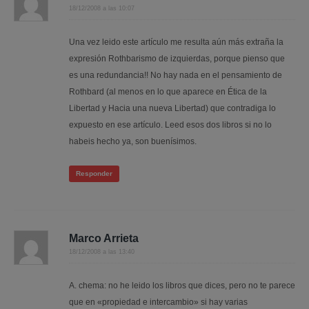
18/12/2008 a las 10:07
Una vez leido este artículo me resulta aún más extraña la
expresión Rothbarismo de izquierdas, porque pienso que
es una redundancia!! No hay nada en el pensamiento de
Rothbard (al menos en lo que aparece en Ética de la
Libertad y Hacia una nueva Libertad) que contradiga lo
expuesto en ese artículo. Leed esos dos libros si no lo
habeis hecho ya, son buenísimos.
Responder
Marco Arrieta
18/12/2008 a las 13:40
A. chema: no he leido los libros que dices, pero no te parece
que en «propiedad e intercambio» si hay varias