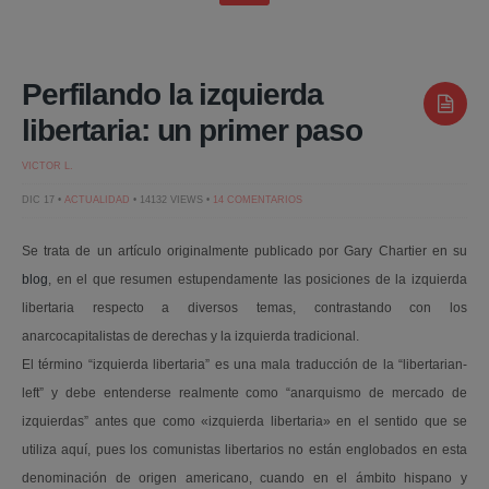
Perfilando la izquierda
libertaria: un primer paso
VICTOR L.
EN
DIC 17 •
ACTUALIDAD
• 14132 VIEWS •
14 COMENTARIOS
PERFILANDO
LA
IZQUIERDA
Se trata de un artículo originalmente publicado por Gary Chartier en su
LIBERTARIA:
UN
blog
, en el que resumen estupendamente las posiciones de la izquierda
PRIMER
PASO
libertaria respecto a diversos temas, contrastando con los
anarcocapitalistas de derechas y la izquierda tradicional.
El término “izquierda libertaria” es una mala traducción de la “libertarian-
left” y debe entenderse realmente como “anarquismo de mercado de
izquierdas” antes que como «izquierda libertaria» en el sentido que se
utiliza aquí, pues los comunistas libertarios no están englobados en esta
denominación de origen americano, cuando en el ámbito hispano y