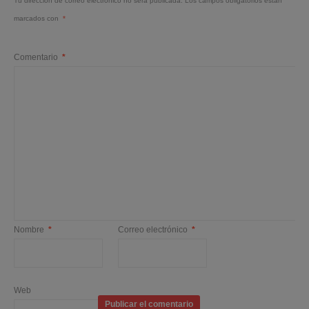
Tu dirección de correo electrónico no será publicada.
Los campos obligatorios están
marcados con
*
Comentario
*
Nombre
*
Correo electrónico
*
Web