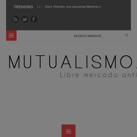
Mar 1 ›
TRENDING
Gary Chartier nos presenta Markets not Capitalism »
Dic 2 ›
Entre