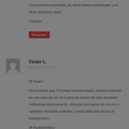
cosas hemos avanzado, en otras hemos empeorado y en
otras seguimos igual.
Saludos
Responder
Victor L.
05/09/2009 a las 16:33
@ Kasen:
No recuerdo que Chomsky hiciese ningún avance especial
en ese aspecto; en su Lucha de clases me dejó bastante
indiferente (básicamente, utilizaba conceptos de «ricos» y
«pobres» bastante estériles, y nada aplicable desde el
anarquismo).
@ Raskolhnikov: