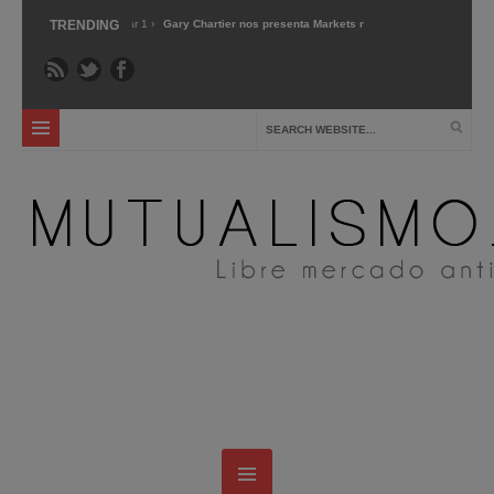
tiva »
TRENDING
Mar 1 ›
Gary Chartier nos presenta Markets not Capitalism »
Dic 2 
vas »