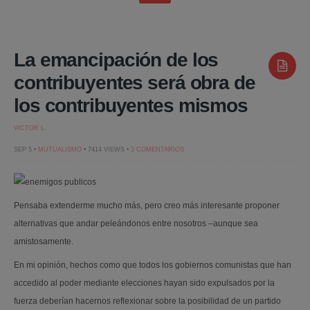
La emancipación de los
contribuyentes será obra de
los contribuyentes mismos
VICTOR L.
EN
SEP 5 •
MUTUALISMO
• 7414 VIEWS •
3 COMENTARIOS
LA
EMANCIPACIÓN
DE
LOS
CONTRIBUYENTES
SERÁ
Pensaba extenderme mucho más, pero creo más interesante proponer
OBRA
DE
alternativas que andar peleándonos entre nosotros –aunque sea
LOS
CONTRIBUYENTES
amistosamente.
MISMOS
En mi opinión, hechos como que todos los gobiernos comunistas que han
accedido al poder mediante elecciones hayan sido expulsados por la
fuerza deberían hacernos reflexionar sobre la posibilidad de un partido