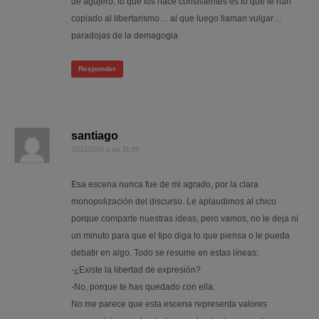
de agujero, lo que los hace consistentes es lo que le han
copiado al libertarismo… al que luego llaman vulgar…
paradojas de la demagogia
Responder
santiago
22/12/2018 a las 21:58
Esa escena nunca fue de mi agrado, por la clara
monopolización del discurso. Le aplaudimos al chico
porque comparte nuestras ideas, pero vamos, no le deja ni
un minuto para que el tipo diga lo que piensa o le pueda
debatir en algo. Todo se resume en estas líneas:
-¿Existe la libertad de expresión?
-No, porque te has quedado con ella.
No me parece que esta escena representa valores