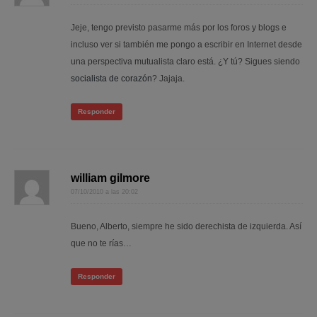
Jeje, tengo previsto pasarme más por los foros y blogs e
incluso ver si también me pongo a escribir en Internet desde
una perspectiva mutualista claro está. ¿Y tú? Sigues siendo
socialista de corazón
? Jajaja.
Responder
william gilmore
07/10/2010 a las 20:02
Bueno, Alberto, siempre he sido derechista de izquierda. Así
que no te rías…
Responder