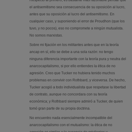
Respecto al primero, es bastante más razonable pensar que
el antisemitismo sea consecuencia de su oposición al lucro,
antes que su oposición al lucro del antisemitismo. En
cualquier caso, y suponiendo el error de Proudhon (que los
tuvo, y no pocos), eso no compromete a ningún mutualista.
No somos marxistas.
Sobre mi fijación en los militantes antes que en la teoría
ancap en sí, ello se debe a una sola razón: no tengo
ninguna diferencia importante con la teoría pura y neutra del
anarcocapitalismo, si por ello entiendes la ética de no
agresión. Creo que Tucker no hubiera tenido muchos
problemas en convivir con Rothbard, y viceversa. De hecho,
Tucker acogió a todo individualista que respetase la libertad
de contrato, aunque no concordara con su teoría
económica; y Rothbard siempre admiró a Tucker, de quien
tomó gran parte de su propia doctrina.
No encuentro nada esencialmente incompatible del
anarcocapitalismo con el mutualismo: la ética de no