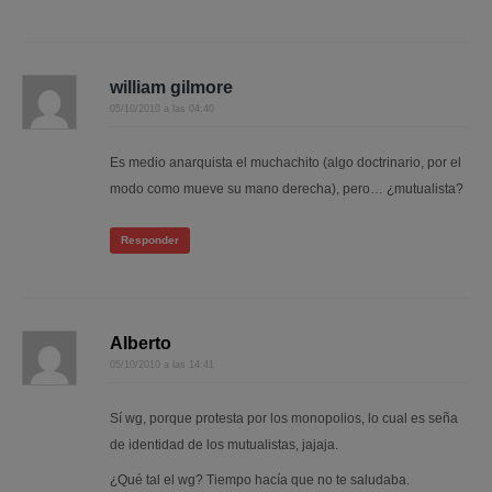
william gilmore
05/10/2010 a las 04:40
Es medio anarquista el muchachito (algo doctrinario, por el
modo como mueve su mano derecha), pero… ¿mutualista?
Responder
Alberto
05/10/2010 a las 14:41
Sí wg, porque protesta por los monopolios, lo cual es seña
de identidad de los mutualistas, jajaja.
¿Qué tal el wg? Tiempo hacía que no te saludaba.