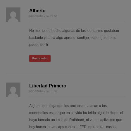
Alberto
07/10/2010 a las 22:08
No me río, de hecho algunas de tus teorías me gustaban
bastante y hasta algo aprendí contigo, supongo que se
puede decir.
Responder
Libertad Primero
09/10/2010 a las 11:40
Alguien que diga que los ancaps no atacan a los
monopolios es porque en su vida ha leído algo de Hope, ni
haya tomado un texto de Rothbard, ni vea el activismo que
hoy hacen los ancaps contra la FED, entre otras cosas.