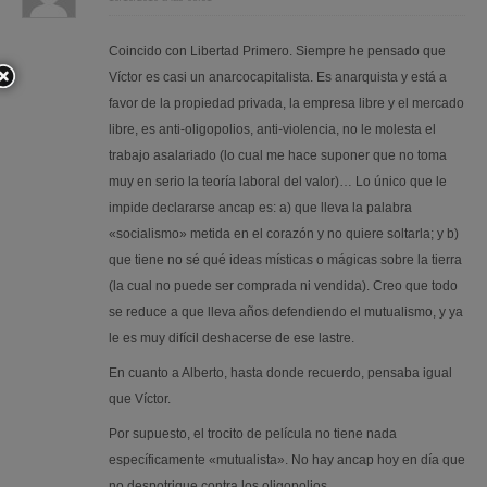
Coincido con Libertad Primero. Siempre he pensado que
Víctor es casi un anarcocapitalista. Es anarquista y está a
favor de la propiedad privada, la empresa libre y el mercado
libre, es anti-oligopolios, anti-violencia, no le molesta el
trabajo asalariado (lo cual me hace suponer que no toma
muy en serio la teoría laboral del valor)… Lo único que le
impide declararse ancap es: a) que lleva la palabra
«socialismo» metida en el corazón y no quiere soltarla; y b)
que tiene no sé qué ideas místicas o mágicas sobre la tierra
(la cual no puede ser comprada ni vendida). Creo que todo
se reduce a que lleva años defendiendo el mutualismo, y ya
le es muy difícil deshacerse de ese lastre.
En cuanto a Alberto, hasta donde recuerdo, pensaba igual
que Víctor.
Por supuesto, el trocito de película no tiene nada
específicamente «mutualista». No hay ancap hoy en día que
no despotrique contra los oligopolios.