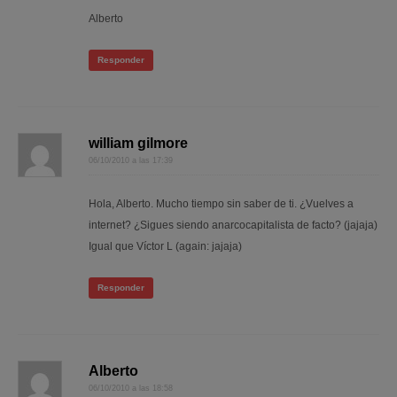
Alberto
Responder
william gilmore
06/10/2010 a las 17:39
Hola, Alberto. Mucho tiempo sin saber de ti. ¿Vuelves a
internet? ¿Sigues siendo anarcocapitalista de facto? (jajaja)
Igual que Víctor L (again: jajaja)
Responder
Alberto
06/10/2010 a las 18:58