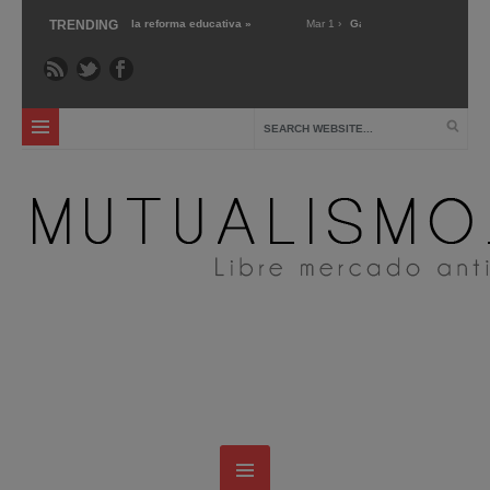
ercado’ sobre la reforma educativa »
TRENDING
Mar 1 ›
Gary Chartier nos presenta Markets 
la pública: crítica y alternativas »