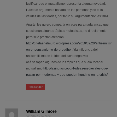
justificar que el mutualismo representa alguna novedad.
Hace un argumento basado en las personas y no el la
validez de las teorías, por tanto su argumentación es falaz.
Aparte, les quiero compartir enlaces para nada ancap que
cuestionan algunos tópicos mutualistas, no directamente,
pero si le prestan atención
http://grietaenelmuro.wordpress.com/2010/09/20/antisemitismo-
en-el-pensamiento-de-proudhon/
(la influencia del
antisemitismo en la idea del lucro negativo)
acá se topan algunos de los tópicos que suela tocar el
mutualismo
http://lasindias.coop/4-ideas-medievales-que-
pasan-por-modernas-y-que-pueden-hundirte-en-la-crisis/
Responder
William Gilmore
10/10/2010 a las 08:51