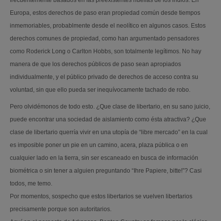
frecuentemente basados en las preexistentes huellas de los indios. En
Europa, estos derechos de paso eran propiedad común desde tiempos
inmemoriables, probablmente desde el neolítico en algunos casos. Estos
derechos comunes de propiedad, como han argumentado pensadores
como Roderick Long o Carlton Hobbs, son totalmente legítimos. No hay
manera de que los derechos públicos de paso sean apropiados
individualmente, y el público privado de derechos de acceso contra su
voluntad, sin que ello pueda ser inequívocamente tachado de robo.
Pero olvidémonos de todo esto. ¿Que clase de libertario, en su sano juicio,
puede encontrar una sociedad de aislamiento como ésta atractiva? ¿Que
clase de libertario querría vivir en una utopía de “libre mercado” en la cual
es imposible poner un pie en un camino, acera, plaza pública o en
cualquier lado en la tierra, sin ser escaneado en busca de información
biométrica o sin tener a alguien preguntando “Ihre Papiere, bitte!”? Casi
todos, me temo.
Por momentos, sospecho que estos libertarios se vuelven libertarios
precisamente porque son autoritarios.