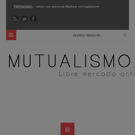
›
Gary Chartier nos presenta Markets not Capitalism »
TRENDING
Dic 2 ›
Entrevista a Horac