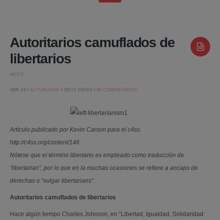
Autoritarios camuflados de
libertarios
ARITZ
EN
ABR 24 •
ACTUALIDAD
• 59571 VIEWS •
80 COMENTARIOS
AUTORITARIOS
CAMUFLADOS
DE
LIBERTARIOS
Artículo publicado por Kevin Carson para el c4ss.
http://c4ss.org/content/146
Nótese que el término libertario es empleado como traducción de
“libertarian”, por lo que en la muchas ocasiones se refiere a ancaps de
derechas o “vulgar libertarians”.
Autoritarios camuflados de libertarios
Hace algún tiempo Charles Johnson, en “Libertad, Igualdad, Solidaridad: