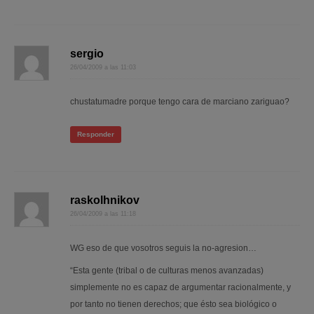
sergio
26/04/2009 a las 11:03
chustatumadre porque tengo cara de marciano zariguao?
Responder
raskolhnikov
26/04/2009 a las 11:18
WG eso de que vosotros seguis la no-agresion…
“Esta gente (tribal o de culturas menos avanzadas)
simplemente no es capaz de argumentar racionalmente, y
por tanto no tienen derechos; que ésto sea biológico o