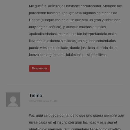
Me gustó el artículo, es bastante esclarecedor. Siempre me
parecieron bastante «peligrosas» algunas opiniones de
Hoppe (aunque eso no quite que sea un gran y sobretodo
muy original teórico), y, aunque muchos de estos
«paleolibertarios» creo que están interpretándolo mal o
llevando al extremo sus ideas, en algunos comentarios
puede verse el resultado, donde justifican el inicio de la
fuerza con argumentos totalmente… sí, primitivos.
Responder
Telmo
26/04/2009 a las 01:49
Wg, aquí se puede opinar de lo que uno quiera siempre que
no se caiga en el insulto con gran facilidad y éste sea el
objetivo del mensaje. Si tu comentario tiene como objetivo