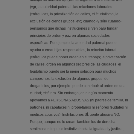
(vgr, la autoridad paternal, las relaciones laborales
jerárquicas, la privatización de calles, el feudalismo, la
exclusión de ciertos grupos, etc) cuando -y sólo cuando-
pensamos que dichas instituciones sirven para fundar
principios de orden y paz en algunas sociedades
específicas. Por ejemplo, la autoridad paternal puede
ayudar a crear hijos responsables; la relación laboral
jerárquica puede poner orden en el trabajo; la privatización
de calles, orden en algunos sectores de las ciudades; el
feudalismo puede ser la mejor solución para muchos
campesinos; la exclusión de algunos grupos -de
drogadictos, por ejemplo- puede contribuir al orden en una
ciudad; etcétera. Sin embargo, en ningún momento
apoyamos a PERSONAS ABUSIVAS (ni padres de familia, ni
patrones, ni capataces ni propietarios ni señores feudales ni
médicos abusivos). Instirtuciones SÍ, gente abusiva NO.
Porque, aunque no lo crean, también los de derecha
sentimos un impulso instintivo hacia la igualdad y justicia,