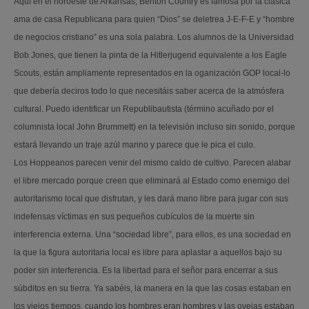
Aquí en el noroeste de Arkansas, Benton Country es famosa por la clásica
ama de casa Republicana para quien “Dios” se deletrea J-E-F-E y “hombre
de negocios cristiano” es una sola palabra. Los alumnos de la Universidad
Bob Jones, que tienen la pinta de la Hitlerjugend equivalente a los Eagle
Scouts, están ampliamente representados en la oganización GOP local-lo
que debería deciros todo lo que necesitáis saber acerca de la atmósfera
cultural. Puedo identificar un Republibautista (término acuñado por el
columnista local John Brummett) en la televisión incluso sin sonido, porque
estará llevando un traje azúl marino y parece que le pica el culo.
Los Hoppeanos parecen venir del mismo caldo de cultivo. Parecen alabar
el libre mercado porque creen que eliminará al Estado como enemigo del
autoritarismo local que disfrutan, y les dará mano libre para jugar con sus
indefensas víctimas en sus pequeños cubículos de la muerte sin
interferencia externa. Una “sociedad libre”, para ellos, es una sociedad en
la que la figura autoritaria local es libre para aplastar a aquellos bajo su
poder sin interferencia. Es la libertad para el señor para encerrar a sus
súbditos en su tierra. Ya sabéis, la manera en la que las cosas estaban en
los viejos tiempos, cuando los hombres eran hombres y las ovejas estaban