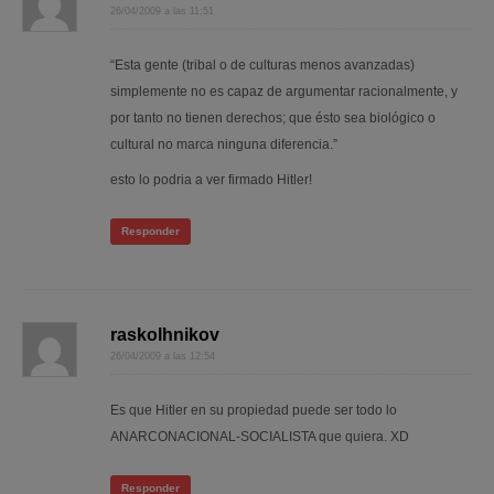
26/04/2009 a las 11:51
“Esta gente (tribal o de culturas menos avanzadas)
simplemente no es capaz de argumentar racionalmente, y
por tanto no tienen derechos; que ésto sea biológico o
cultural no marca ninguna diferencia.”
esto lo podria a ver firmado Hitler!
Responder
raskolhnikov
26/04/2009 a las 12:54
Es que Hitler en su propiedad puede ser todo lo
ANARCONACIONAL-SOCIALISTA que quiera. XD
Responder