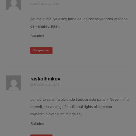
25/04/2009 a las 12:03
Asi me gusta, ya estoy harto de los conservadores vestidos
de «anarquistas».
Saludos
Responder
raskolhnikov
25/04/2009 a las 13:46
por cierto se te ha olvidado traducir esta parte:» Never mind,
as well, the vesting of traditional rights of common
ownership over such things as»…
Saludos