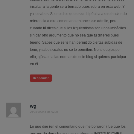
insultar a la gente será borrado pues sobra en esta web. Y
ya lo sabes. Si uno dice que es un hipócrita a otro haciendo
referencia a otro comentario entonces se admite, pero
cuando tú dices que si los izquierdistas son unos imbéciles
sin dar otro argumento que no sea que tu difieres pues
bueno. Sabes que se te han permitido ciertas subidas de
tono, y sabes cuales no se te permiten. No te quejes por
ello, ajústate a las normas de este blog si quieres participar
en él.
Responder
wg
26/04/2009 a las 02:26
Lo que dije (en el comentario que me borraron) fue que los
ancaps de derecha apoyamos algunas INSTITUCIONES