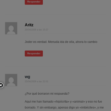
Responder
Aritz
25/04/2009 a las 15:27
Joder es verdad. Menuda ida de olla, ahora lo cambio
Responder
wg
25/04/2009 a las 22:01
¿Por qué borraron mi respuesta?
Aquí me han llamado «hipócrita» y «animal» y eso no fue
borrado. Y sin embargo, apenas digo yo «imbéciles», y me