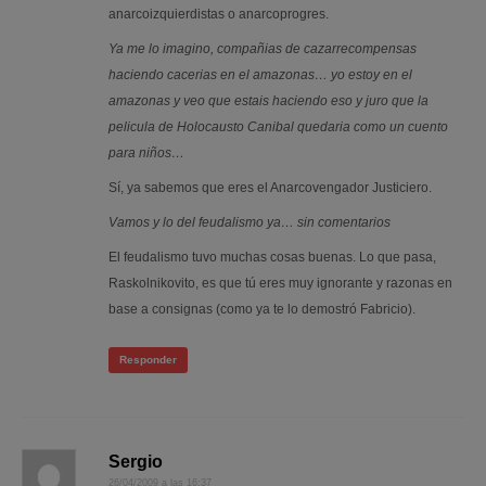
anarcoizquierdistas o anarcoprogres.
Ya me lo imagino, compañias de cazarrecompensas
haciendo cacerias en el amazonas… yo estoy en el
amazonas y veo que estais haciendo eso y juro que la
pelicula de Holocausto Canibal quedaria como un cuento
para niños…
Sí, ya sabemos que eres el Anarcovengador Justiciero.
Vamos y lo del feudalismo ya… sin comentarios
El feudalismo tuvo muchas cosas buenas. Lo que pasa,
Raskolnikovito, es que tú eres muy ignorante y razonas en
base a consignas (como ya te lo demostró Fabricio).
Responder
Sergio
26/04/2009 a las 16:37