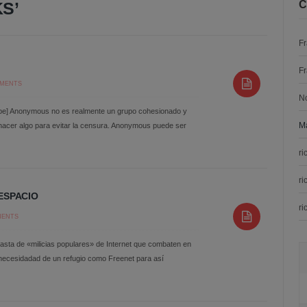
S’
C
F
F
MENTS
N
e] Anonymous no es realmente un grupo cohesionado y
Ma
hacer algo para evitar la censura. Anonymous puede ser
ri
ri
ESPACIO
ri
MENTS
hasta de «milicias populares» de Internet que combaten en
 necesidadad de un refugio como Freenet para así