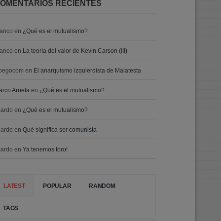
OMENTARIOS RECIENTES
ranco
en
¿Qué es el mutualismo?
ranco
en
La teoría del valor de Kevin Carson (III)
oegocom
en
El anarquismo izquierdista de Malatesta
rco Arrieta
en
¿Qué es el mutualismo?
cardo
en
¿Qué es el mutualismo?
cardo
en
Qué significa ser comunista
cardo
en
Ya tenemos foro!
LATEST
POPULAR
RANDOM
TAGS