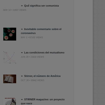
Qué significa ser comunista
MAY 10 • 11607 VIEWS
Inevitable comentario sobre el
coronavirus
MAY 1 • 87102 VIEWS
Las condiciones del mutualismo
JUN 29 • 15418 VIEWS
Stirner, el número de América
OCT 28 • 20942 VIEWS
STIRNER magazine: un proyecto
que nace