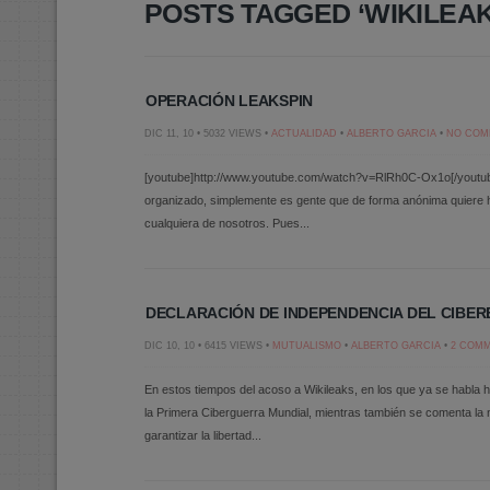
POSTS TAGGED ‘WIKILEAK
OPERACIÓN LEAKSPIN
DIC 11, 10 • 5032 VIEWS •
ACTUALIDAD
•
ALBERTO GARCIA
•
NO COM
[youtube]http://www.youtube.com/watch?v=RlRh0C-Ox1o[/youtub
organizado, simplemente es gente que de forma anónima quiere 
cualquiera de nosotros. Pues...
DECLARACIÓN DE INDEPENDENCIA DEL CIBER
DIC 10, 10 • 6415 VIEWS •
MUTUALISMO
•
ALBERTO GARCIA
•
2 COM
En estos tiempos del acoso a Wikileaks, en los que ya se habla 
la Primera Ciberguerra Mundial, mientras también se comenta la
garantizar la libertad...