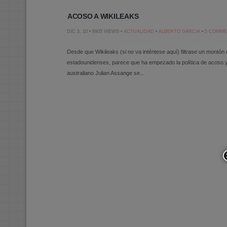
ACOSO A WIKILEAKS
DIC 3, 10 • 8905 VIEWS •
ACTUALIDAD
•
ALBERTO GARCIA
•
5 COMM
Desde que Wikileaks (si no va inténtese aquí) filtrase un montón
estadounidenses, parece que ha empezado la política de acoso y 
australiano Julian Assange se...