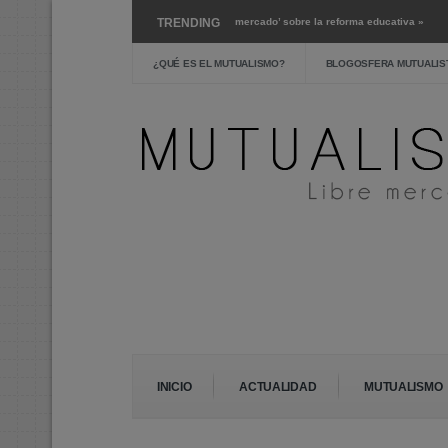
l coronavirus »
Mar 15 ›
TRENDING
‘Libre mercado’ sobre la reforma educativa »
M
ra austeridad? »
Feb 24 ›
La escuela pública: crítica y alternativas »
¿QUÉ ES EL MUTUALISMO?
BLOGOSFERA MUTUALIS
INICIO
ACTUALIDAD
MUTUALISMO