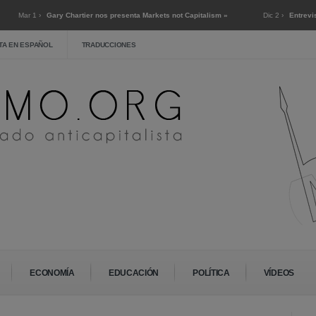
ar 1 ›
Gary Chartier nos presenta Markets not Capitalism »
Dic 2 ›
Entrevista a H
TA EN ESPAÑOL
TRADUCCIONES
ECONOMÍA
EDUCACIÓN
POLÍTICA
VÍDEOS