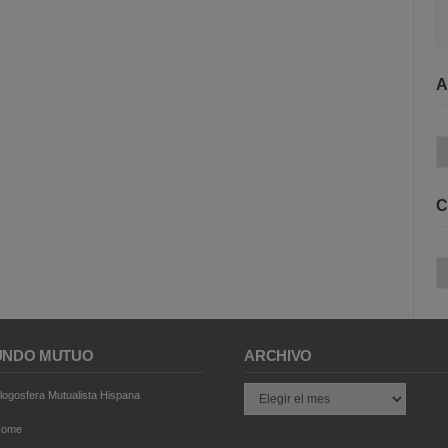
A
Ar
C
Ca
NDO MUTUO
ARCHIVO
Archivo
logosfera Mutualista Hispana
Home