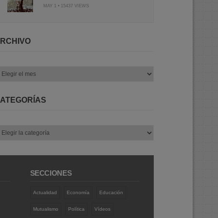
MAY 1 • 15437 VIEWS
RCHIVO
chivo
ATEGORÍAS
tegorías
SECCIONES
Actualidad
Economía
Educación
Mutualismo
Política
Vídeos