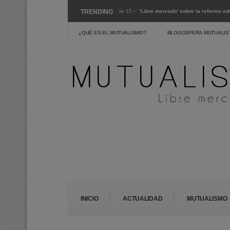
ntario sobre el coronavirus »
TRENDING
Mar 15 ›
‘Libre mercado’ sobre la reforma educativ
oco de verdadera austeridad? »
Feb 24 ›
La escuela pública: crítica y alternativas
¿QUÉ ES EL MUTUALISMO?
BLOGOSFERA MUTUALIS
INICIO
ACTUALIDAD
MUTUALISMO