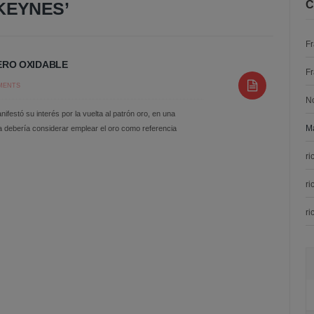
KEYNES’
C
F
ERO OXIDABLE
F
MENTS
N
festó su interés por la vuelta al patrón oro, en una
Ma
 debería considerar emplear el oro como referencia
ri
ri
ri