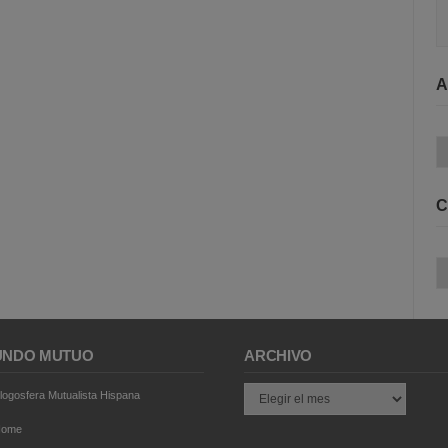
A
Ar
C
Ca
NDO MUTUO
ARCHIVO
Archivo
logosfera Mutualista Hispana
Home