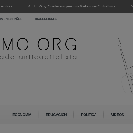
a »
Mar 1 ›
Gary Chartier nos presenta Markets not Capitalism »
Dic 2 ›
 »
TA EN ESPAÑOL
TRADUCCIONES
ECONOMÍA
EDUCACIÓN
POLÍTICA
VÍDEOS