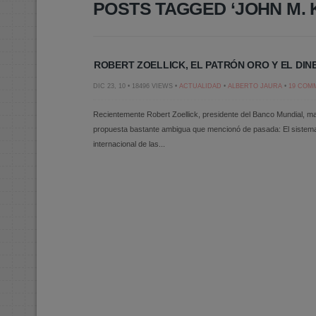
POSTS TAGGED ‘JOHN M. 
ROBERT ZOELLICK, EL PATRÓN ORO Y EL DIN
DIC 23, 10 • 18496 VIEWS •
ACTUALIDAD
•
ALBERTO JAURA
•
19 COM
Recientemente Robert Zoellick, presidente del Banco Mundial, mani
propuesta bastante ambigua que mencionó de pasada: El sistema
internacional de las...