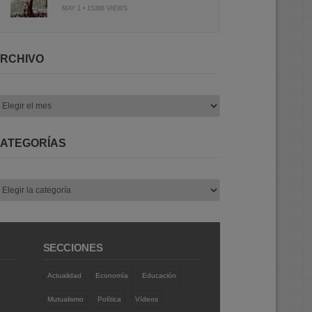
MAY 1 • 15388 VIEWS
RCHIVO
chivo
ATEGORÍAS
tegorías
SECCIONES
Actualidad
Economía
Educación
Mutualismo
Política
Vídeos