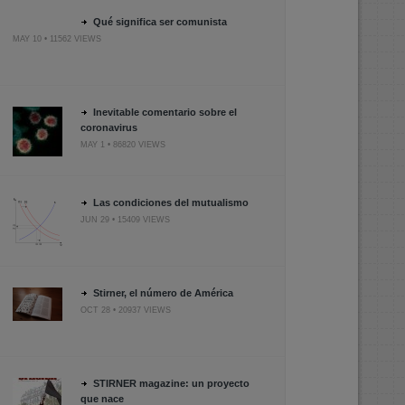
Qué significa ser comunista
MAY 10 • 11562 VIEWS
Inevitable comentario sobre el
coronavirus
MAY 1 • 86820 VIEWS
Las condiciones del mutualismo
JUN 29 • 15409 VIEWS
Stirner, el número de América
OCT 28 • 20937 VIEWS
STIRNER magazine: un proyecto
que nace