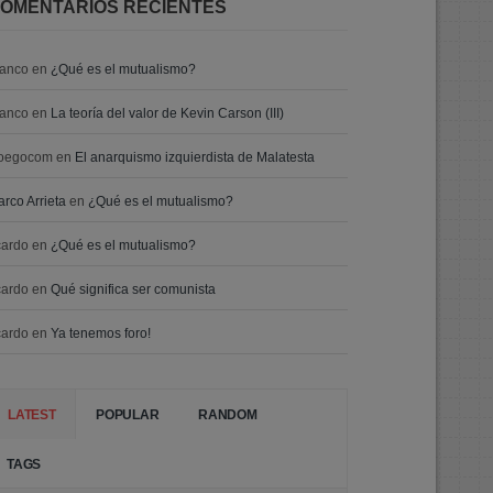
OMENTARIOS RECIENTES
ranco
en
¿Qué es el mutualismo?
ranco
en
La teoría del valor de Kevin Carson (III)
oegocom
en
El anarquismo izquierdista de Malatesta
rco Arrieta
en
¿Qué es el mutualismo?
cardo
en
¿Qué es el mutualismo?
cardo
en
Qué significa ser comunista
cardo
en
Ya tenemos foro!
LATEST
POPULAR
RANDOM
TAGS