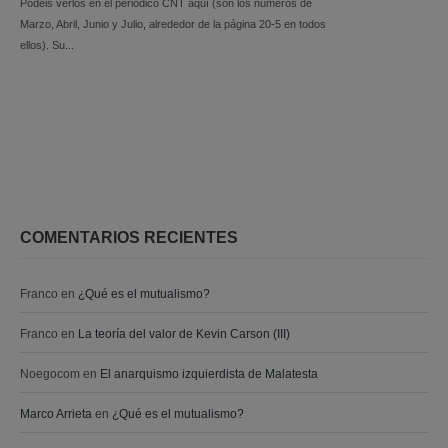
Podéis verlos en el periódico CNT aquí (son los números de
Marzo, Abril, Junio y Julio, alrededor de la página 20-5 en todos
ellos). Su...
COMENTARIOS RECIENTES
Franco
en
¿Qué es el mutualismo?
Franco
en
La teoría del valor de Kevin Carson (III)
Noegocom
en
El anarquismo izquierdista de Malatesta
Marco Arrieta
en
¿Qué es el mutualismo?