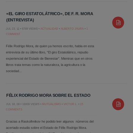
«EL GIRO ESTATOLÁTRICO», DE F. R. MORA
(ENTREVISTA)
JUL 23, 11 • 6769 VIEWS •
ACTUALIDAD
•
ALBERTO JAURA
•
1
COMMENT
Félix Rodrigo Mora, de quien ya hemos escrito, habla en esta
entrevista de su último libro, “El giro Estatolátrico, repudio
experiencial del Estado de Bienestar”. Mientras que en otros
libros trata temas como la naturaleza, la agricultura o la
sociedad...
FÉLIX RODRIGO MORA SOBRE EL ESTADO
JUL 18, 09 • 16009 VIEWS •
MUTUALISMO
•
VICTOR L.
•
15
COMMENTS
Gracias a Raskolhnikov he podido leer algunos números del
acertado estudio sobre el Estado de Félix Rodrigo Mora.