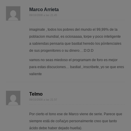
Marco Arrieta
09/10/2008 a las 21:45
imaginate , todos los pobres del mundo el 99,99% de la
poblacion mundial, es ociosaaaa, torpe y poco inteligente
a sabiendas pensaria que bastiat heredo los pòntenciales
de sus progenitores o su dinero…:D:D:D
vamos no seas miedoso el programam de foro es mejor
para estas discuciones… bastiat , inscribete, yo se que eres
valiente
Telmo
09/10/2008 a las 21:57
Por cierto el tono ese de Marco viene de serie. Parece que
siempre está de coña(yo personalmente creo que tanto
ácido debe haber dejado huella).