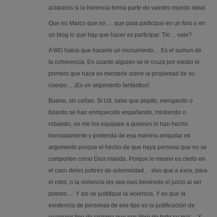
aclararos si la herencia forma parte de vuestro mundo ideal.
Que no Marco que no…. que para participar en un foro o en
un blog lo que hay que hacer es participar. Tío… vale?
A WG había que hacerle un monumento… Es el sumun de
la coherencia. En cuanto alguien se le cruza por medio lo
primero que hace es mentarle sobre la propiedad de su
cuerpo… ¡Es un argumento fantástico!
Bueno, sin coñas. Si Ud. sabe que pepito, menganito o
fulanito se han enriquecido engañando, mintiendo o
robando, no me los equipare a quienes lo han hecho
honradamente y pretenda de esa manera aniquilar mi
argumento porque el hecho de que haya persona que no se
comporten como Dios manda. Porque lo mismo es cierto en
el caso delos pobres de solemnidad… slvo que a exos, para
el robo, o la violencia les sea mas benévolo el juicio al ser
pobres…. Y asi se justifique la violencia. Y es que la
existencia de personas de ese tipo es la justificación de
cualquier tipo de sistema que nos libre de todo su mal… Y