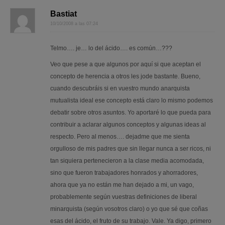
Bastiat
10/10/2008 a las 07:24
Telmo…. je… lo del ácido…. es común…???
Veo que pese a que algunos por aquí si que aceptan el
concepto de herencia a otros les jode bastante. Bueno,
cuando descubráis si en vuestro mundo anarquista
mutualista ideal ese concepto está claro lo mismo podemos
debatir sobre otros asuntos. Yo aportaré lo que pueda para
contribuir a aclarar algunos conceptos y algunas ideas al
respecto. Pero al menos…. dejadme que me sienta
orgulloso de mis padres que sin llegar nunca a ser ricos, ni
tan siquiera pertenecieron a la clase media acomodada,
sino que fueron trabajadores honrados y ahorradores,
ahora que ya no están me han dejado a mi, un vago,
probablemente según vuestras definiciones de liberal
minarquista (según vosotros claro) o yo que sé que coñas
esas del ácido, el fruto de su trabajo. Vale. Ya digo, primero