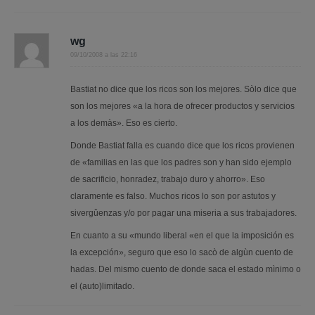
wg
09/10/2008 a las 22:16
Bastiat no dice que los ricos son los mejores. Sòlo dice que
son los mejores «a la hora de ofrecer productos y servicios
a los demàs». Eso es cierto.
Donde Bastiat falla es cuando dice que los ricos provienen
de «familias en las que los padres son y han sido ejemplo
de sacrificio, honradez, trabajo duro y ahorro». Eso
claramente es falso. Muchos ricos lo son por astutos y
sivergûenzas y/o por pagar una miseria a sus trabajadores.
En cuanto a su «mundo liberal «en el que la imposición es
la excepción», seguro que eso lo sacò de algùn cuento de
hadas. Del mismo cuento de donde saca el estado mìnimo o
el (auto)limitado.