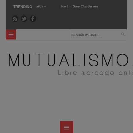
rma educativa »
TRENDING
Mar 1 ›
Gary Chartier nos presenta Markets not Capitalism »
alternativas »