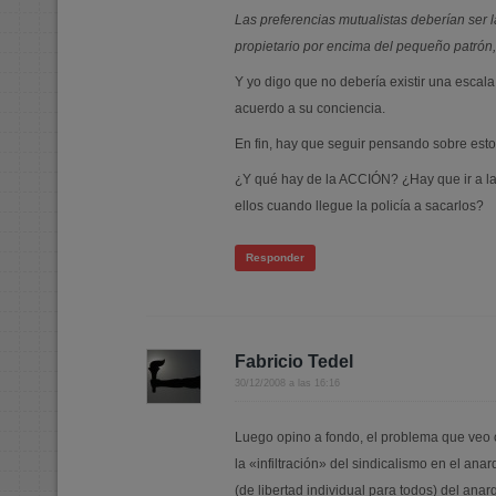
Las preferencias mutualistas deberían ser l
propietario por encima del pequeño patrón,
Y yo digo que no debería existir una escal
acuerdo a su conciencia.
En fin, hay que seguir pensando sobre es
¿Y qué hay de la ACCIÓN? ¿Hay que ir a las
ellos cuando llegue la policía a sacarlos?
Responder
Fabricio Tedel
30/12/2008 a las 16:16
Luego opino a fondo, el problema que veo 
la «infiltración» del sindicalismo en el anar
(de libertad individual para todos) del ana