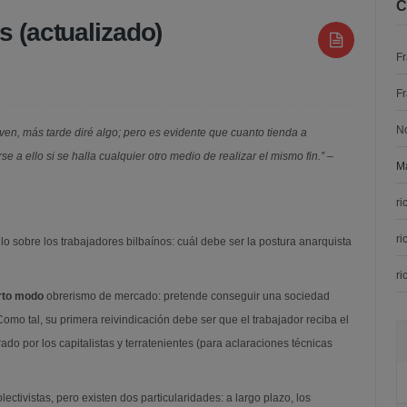
C
s (actualizado)
F
F
O
RES
N
ven, más tarde diré algo; pero es evidente que cuanto tienda a
DO)
se a ello si se halla cualquier otro medio de realizar el mismo fin.”
–
Ma
ri
ri
ilo sobre los trabajadores bilbaínos: cuál debe ser la postura anarquista
ri
rto modo
obrerismo de mercado: pretende conseguir una sociedad
omo tal, su primera reivindicación debe ser que el trabajador reciba el
do por los capitalistas y terratenientes (para aclaraciones técnicas
ctivistas, pero existen dos particularidades: a largo plazo, los