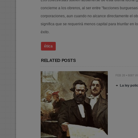
Los colectivistas suelen abstenerse de esta última lucha
concierne a los obreros, al ser entre “facciones burguesa
corporaciones, aun cuando no alcance directamente el obj
significa que se requerirá menos capital para triunfar en 
éxito.
ética
RELATED POSTS
FEB 26 • 6087 
La ley poli