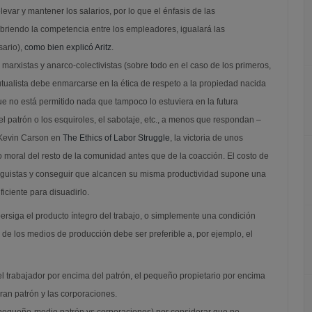
evar y mantener los salarios, por lo que el énfasis de las
 abriendo la competencia entre los empleadores, igualará las
ario),
como bien explicó Aritz
.
os marxistas y anarco-colectivistas (sobre todo en el caso de los primeros,
ualista debe enmarcarse en la ética de respeto a la propiedad nacida
 que no está permitido nada que tampoco lo estuviera en la futura
l patrón o los esquiroles, el sabotaje, etc., a menos que respondan –
 Kevin Carson en
The Ethics of Labor Struggle
, la victoria de unos
 moral del resto de la comunidad antes que de la coacción. El costo de
lguistas y conseguir que alcancen su misma productividad supone una
iciente para disuadirlo.
ersiga el producto íntegro del trabajo, o simplemente una condición
de los medios de producción debe ser preferible a, por ejemplo, el
el trabajador por encima del patrón, el pequeño propietario por encima
ran patrón y las corporaciones.