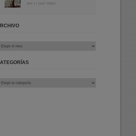
MAY 1 • 15427 VIEWS
RCHIVO
chivo
ATEGORÍAS
tegorías