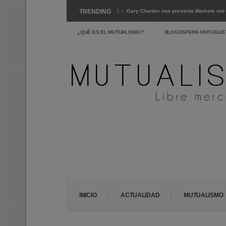
 reforma educativa »
Mar 1 ›
TRENDING
Gary Chartier nos presenta Markets not Capitalism »
ica y alternativas »
¿QUÉ ES EL MUTUALISMO?
BLOGOSFERA MUTUALIS
INICIO
ACTUALIDAD
MUTUALISMO