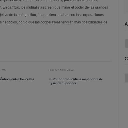
 (pequeño-medio patrón vs corporaciones) por considerar que no
s”. En cambio, los mutualistas creen que minar el poder de las grandes
etivo de la autogestión, lo aproxima: acabar con las corporaciones
los negocios, por lo que las cooperativas tendrán más posibilidades de
A
Ar
C
VIEWS
FEB 22 • 5586 VIEWS
Ca
céntrica entre los celtas
Por fin traducida la mejor obra de
Lysander Spooner