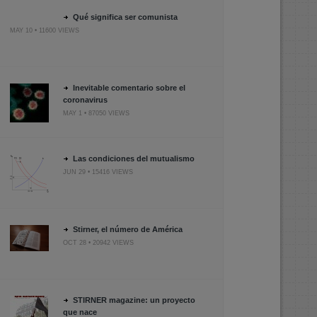
Qué significa ser comunista
MAY 10 • 11600 VIEWS
Inevitable comentario sobre el
coronavirus
MAY 1 • 87050 VIEWS
Las condiciones del mutualismo
JUN 29 • 15416 VIEWS
Stirner, el número de América
OCT 28 • 20942 VIEWS
STIRNER magazine: un proyecto
que nace