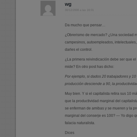
wg
30/12/2008 a las 16:01
Da mucho que pensar…
¿Obrerismo de mercado? ¿Una sociedad man
campesinos, autoempleados, intelectuales, 
darles el control.
¿La primera reivindicación debe ser que el
mide? En otro post has dicho:
Por ejemplo, si dados 20 trabajadores y 10 
producción desciende a 90, la productivida
Muy bien. Y si el capitalista retira sus 10
que la productividad marginal del capitalista
se enferman de amibas y se mueren y la pr
marginal del conserje es 100? — Yo digo 
falacia naturalista.
Dices