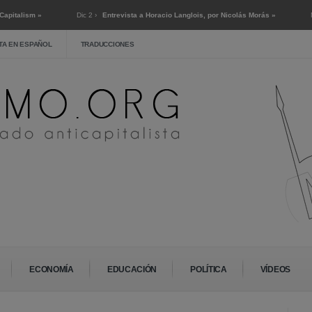
Dic 2 ›
Entrevista a Horacio Langlois, por Nicolás Morás »
Nov 27 ›
El f
TA EN ESPAÑOL
TRADUCCIONES
ECONOMÍA
EDUCACIÓN
POLÍTICA
VÍDEOS