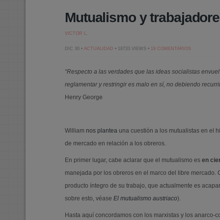
Mutualismo y trabajadore
VICTOR L.
EN
DIC 30 •
ACTUALIDAD
• 18733 VIEWS •
19 COMENTARIOS
MUTUALISM
Y
TRABAJADO
“Respecto a las verdades que las ideas socialistas envuel
(ACTUALIZA
reglamentar y restringir es malo en sí, no debiendo recurrir
Henry George
William
nos plantea
una cuestión a los mutualistas en el h
de mercado en relación a los obreros.
En primer lugar, cabe aclarar que el mutualismo es
en cie
manejada por los obreros en el marco del libre mercado. C
producto íntegro de su trabajo, que actualmente es acapara
sobre esto, véase
El mutualismo austriaco
).
Hasta aquí concordamos con los marxistas y los anarco-cole