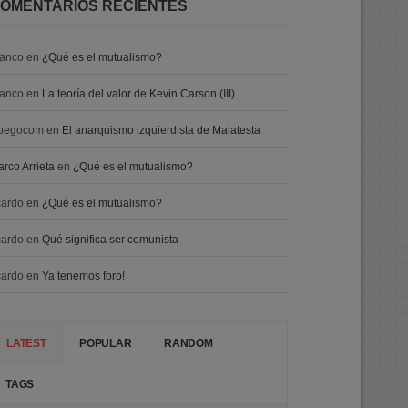
OMENTARIOS RECIENTES
ranco
en
¿Qué es el mutualismo?
ranco
en
La teoría del valor de Kevin Carson (III)
oegocom
en
El anarquismo izquierdista de Malatesta
rco Arrieta
en
¿Qué es el mutualismo?
cardo
en
¿Qué es el mutualismo?
cardo
en
Qué significa ser comunista
cardo
en
Ya tenemos foro!
LATEST
POPULAR
RANDOM
TAGS