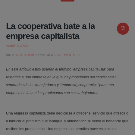
La cooperativa bate a la
empresa capitalista
ALBERTO JAURA
EN
DIC 9 •
MUTUALISMO
• 12101 VIEWS •
6 COMENTARIOS
LA
COOPERATIVA
BATE
En este artículo estoy usando el término ‘empresa capitalista’ para
A
LA
referirme a una empresa en la que los propietarios del capital están
EMPRESA
CAPITALISTA
separados de los trabajadores y ‘(empresa) cooperativa’ para una
empresa en la que los propietarios son sus trabajadores.
Una empresa capitalista debe dedicarse a ofrecer el servicio que ofrezca o
a fabricar el producto que fabrique, y obtener con su venta el beneficio que
reciben los propietarios. Una empresa cooperativa hace esto mismo