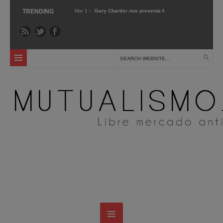
tiva »
TRENDING
Mar 1 ›
Gary Chartier nos presenta Markets not Capitalism »
Dic 2 
vas »