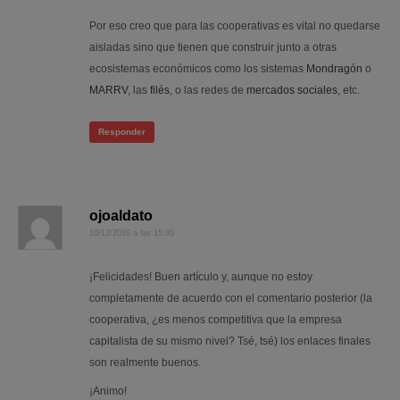
Por eso creo que para las cooperativas es vital no quedarse
aisladas sino que tienen que construir junto a otras
ecosistemas económicos como los sistemas
Mondragón
o
MARRV
, las
filés
, o las redes de
mercados sociales
, etc.
Responder
ojoaldato
10/12/2010 a las 15:30
¡Felicidades! Buen artículo y, aunque no estoy
completamente de acuerdo con el comentario posterior (la
cooperativa, ¿es menos competitiva que la empresa
capitalista de su mismo nivel? Tsé, tsé) los enlaces finales
son realmente buenos.
¡Animo!