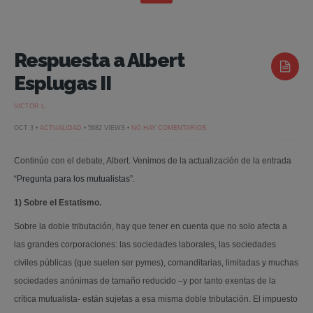
Respuesta a Albert
Esplugas II
VICTOR L.
EN
OCT 3 •
ACTUALIDAD
• 5682 VIEWS •
NO HAY COMENTARIOS
RESPUESTA
A
ALBERT
Continúo con el debate, Albert. Venimos de la actualización de la entrada
ESPLUGAS
II
“Pregunta para los mutualistas”
.
1) Sobre el Estatismo.
Sobre la doble tributación, hay que tener en cuenta que no solo afecta a
las grandes corporaciones: las sociedades laborales, las sociedades
civiles públicas (que suelen ser pymes), comanditarias, limitadas y muchas
sociedades anónimas de tamaño reducido –y por tanto exentas de la
crítica mutualista- están sujetas a esa misma doble tributación. El impuesto