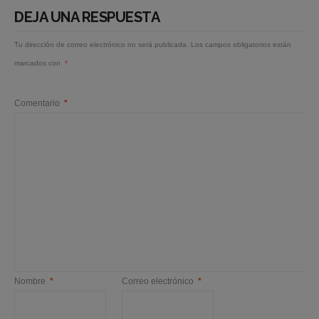
DEJA UNA RESPUESTA
Tu dirección de correo electrónico no será publicada.
Los campos obligatorios están
marcados con
*
Comentario
*
Nombre
*
Correo electrónico
*